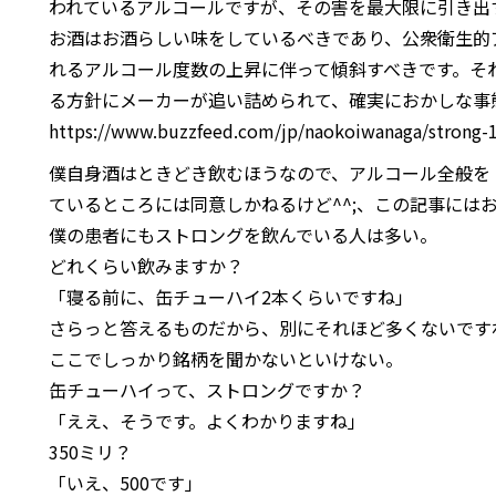
われているアルコールですが、その害を最大限に引き出
お酒はお酒らしい味をしているべきであり、公衆衛生的
れるアルコール度数の上昇に伴って傾斜すべきです。そ
る方針にメーカーが追い詰められて、確実におかしな事
https://www.buzzfeed.com/jp/naokoiwanaga/strong-
僕自身酒はときどき飲むほうなので、アルコール全般を
ているところには同意しかねるけど^^;、この記事には
僕の患者にもストロングを飲んでいる人は多い。
どれくらい飲みますか？
「寝る前に、缶チューハイ2本くらいですね」
さらっと答えるものだから、別にそれほど多くないです
ここでしっかり銘柄を聞かないといけない。
缶チューハイって、ストロングですか？
「ええ、そうです。よくわかりますね」
350ミリ？
「いえ、500です」