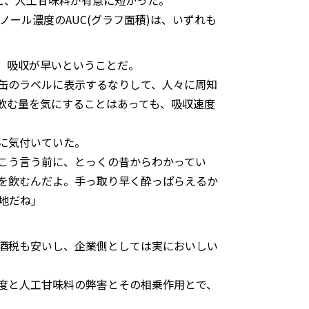
と、人工甘味料が有意に短かった。
ノール濃度のAUC(グラフ面積)は、いずれも
、吸収が早いということだ。
缶のラベルに表示するなりして、人々に周知
飲む量を気にすることはあっても、吸収速度
に気付いていた。
こう言う前に、とっくの昔からわかってい
を飲むんだよ。手っ取り早く酔っぱらえるか
地だね」
酒税も安いし、企業側としては実においしい
度と人工甘味料の弊害とその相乗作用とで、