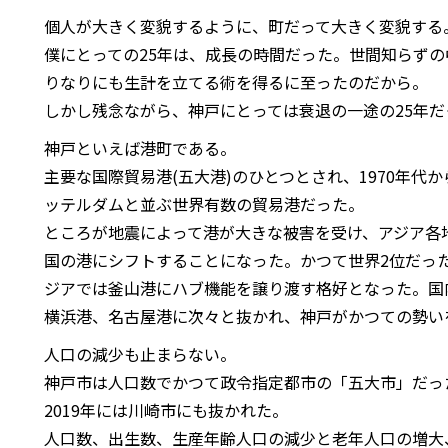
個人が大きく変貌するように、町だって大きく変貌する
僕にとっての25年は、成長の時間だった。世間知らず
りなりにも生計を立てる術を得るに至ったのだから。
しかし残念ながら、神戸にとっては衰退の一途の25年だ
神戸といえば港町である。
主要な国際貿易港(五大港)のひとつとされ、1970年代
ッテルダムと並ぶ世界有数の貿易港だった。
ところが地震によって港が大きな被害を受け、アジア各
国の港にシフトすることになった。かつて世界2位だった国
ジアでは釜山港にハブ機能を譲り渡す格好となった。国
横浜港、名古屋港に次々と抜かれ、神戸がかつての勢い
人口の減少も止まらない。
神戸市は人口数でかつて政令指定都市の「五大市」だった
2019年には川崎市にも抜かれた。
人口数、出生数、生産年齢人口の減少と老年人口の増大