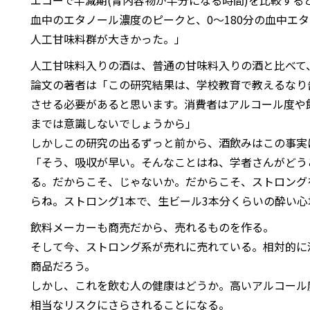
エコーで半減期(胃内容物が半分になる時間)を比較する
血中のエタノール濃度のピークと、0～180分の血中エタ
人工甘味料群が大きかった。」
人工甘味料入りの酒は、普通の甘味料入りの酒と比べて
論文の著者は「この研究結果は、学校教育で教えるなり
させる必要があると思います。消費者はアルコール度や
までは意識しないでしょうから」
しかしこの研究の出るずっと前から、酒飲みはこの事実
「そう、吸収が早い。そんなことはね、学者さんがどう
る。だからこそ、じゃないか。だからこそ、ストロング
らね。ストロング1本で、生ビール3本分くらいの酔い心
飲料メーカーも商売だから、売れるものを作る。
そして今、ストロング系が売れに売れている。相対的に
商品だろう。
しかし、これを飲む人の健康はどうか。高いアルコール
相当なリスクにさらされることになる。