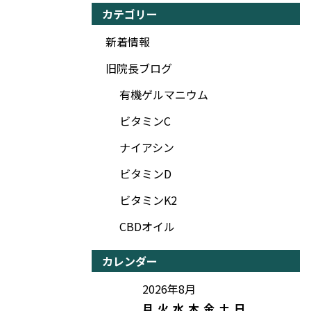
カテゴリー
新着情報
旧院長ブログ
有機ゲルマニウム
ビタミンC
ナイアシン
ビタミンD
ビタミンK2
CBDオイル
カレンダー
2026年8月
月
火
水
木
金
土
日