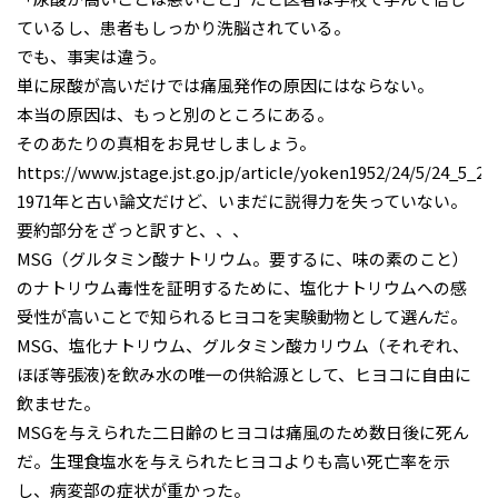
ているし、患者もしっかり洗脳されている。
でも、事実は違う。
単に尿酸が高いだけでは痛風発作の原因にはならない。
本当の原因は、もっと別のところにある。
そのあたりの真相をお見せしましょう。
https://www.jstage.jst.go.jp/article/yoken1952/24/5/24_5_27
1971年と古い論文だけど、いまだに説得力を失っていない。
要約部分をざっと訳すと、、、
MSG（グルタミン酸ナトリウム。要するに、味の素のこと）
のナトリウム毒性を証明するために、塩化ナトリウムへの感
受性が高いことで知られるヒヨコを実験動物として選んだ。
MSG、塩化ナトリウム、グルタミン酸カリウム（それぞれ、
ほぼ等張液)を飲み水の唯一の供給源として、ヒヨコに自由に
飲ませた。
MSGを与えられた二日齢のヒヨコは痛風のため数日後に死ん
だ。生理食塩水を与えられたヒヨコよりも高い死亡率を示
し、病変部の症状が重かった。