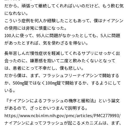
だから、頑張って継続してくれればいいのだけど、もう飲む気
になれない。
こういう症例を何人か経験したこともあって、僕はナイアシン
の使用には非常に慎重になった。
100人に使って、95人に問題がなかったとしても、5人に問題
があったとすれば、気を使わざるを得ない。
長年苦しんだ慢性症状を軽減してくれるサプリにせっかく出
会ったのに、嫌悪感を抱いて二度と飲みたくないとなって
は、患者にとって不幸だし、僕も悲しい。
だから僕は、まず、フラッシュフリーナイアシンで開始する
か、500㎎錠ではなく100㎎錠で開始するか、するようにして
いる。
『ナイアシンによるフラッシュの機序と緩和法』という論文
があるので、ざっとかいつまんで説明する。
https://www.ncbi.nlm.nih.gov/pmc/articles/PMC2779993/
ナイアシンによってフラッシュが起こるメカニズムは、まず、