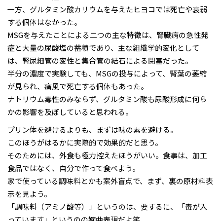
一方、グルタミン酸カリウムを与えたヒヨコでは死亡や衰弱
する個体はなかった。
MSGを与えたことによる二つの主な特徴は、腎臓病の急性発
症と大量の尿酸塩の蓄積であり、主な組織学的変化として
は、腎尿細管の変性と集合管の結石による閉塞だった。
半分の濃度で実験しても、MSGの投与によって、腎葉の萎縮
が見られ、痛風で死亡する個体もあった。
ナトリウム毒性のみならず、グルタミン酸も尿酸形成に何ら
かの影響を及ぼしていると思われる。
プリン体を避けるよりも、まずは味の素を避ける。
このほうがはるかに実際的で効果的だと思う。
そのためには、外食も極力控えたほうがいい。食事は、加工
食品ではなく、自分で作って食べよう。
家で使っている調味料とかも案外盲点で、まず、裏の原材料表
示を見よう。
「調味料（アミノ酸等）」というのは、要するに、「毒が入
っています」というのの婉曲表現だよ笑