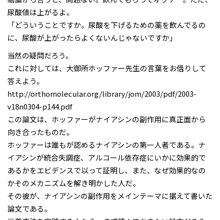
尿酸値は上がるよ。
「どういうことですか。尿酸を下げるための薬を飲んでるの
に、尿酸が上がったらよくないんじゃないですか」
当然の疑問だろう。
これに対しては、大御所ホッファー先生の言葉をお借りして
答えよう。
http://orthomolecular.org/library/jom/2003/pdf/2003-
v18n0304-p144.pdf
この論文は、ホッファーがナイアシンの副作用に真正面から
向き合ったものだ。
ホッファーは誰もが認めるナイアシンの第一人者である。ナ
イアシンが統合失調症、アルコール依存症にいかに効果的で
あるかをエビデンスで以って証明し、また、なぜ効果的なの
かそのメカニズムを解き明かした人だ。
その彼が、ナイアシンの副作用をメインテーマに据えて書いた
論文である。