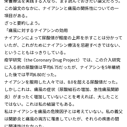
栄養療法を実践する人なら、まず読んでおきたい論文だろう。
この論文のなかに、ナイアシンと痛風の関係性についての一
項目がある。
ざっと要約しよう。
「痛風に対するナイアシンの効用
ナイアシンによって尿酸値が軽度の上昇を示すことは分かって
いたが、これがためにナイアシン療法を忌避すべきではない、
ということもはっきりしている。
疫学研究（the Coronary Drug Project）では、この介入研究
に入る前の尿酸値は平均6.75だったが、ナイアシンを5年継続
した後では平均6.80だった。
ナイアシンを服用した人々では、8.0を超える尿酸値だった。
しかしこれは、痛風の症状（尿酸結石の増加、急性痛風関節
炎）がまったく増加していないことを考えれば、大したこと
ではない。これは私の結論でもある。
私はナイアシンを痛風の危険因子とは考えていない。私の義父
は関節炎と痛風の両方に罹患していたが、それらの疾患の間
に関連性はなかった。