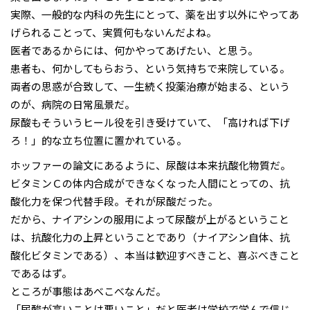
実際、一般的な内科の先生にとって、薬を出す以外にやってあ
げられることって、実質何もないんだよね。
医者であるからには、何かやってあげたい、と思う。
患者も、何かしてもらおう、という気持ちで来院している。
両者の思惑が合致して、一生続く投薬治療が始まる、という
のが、病院の日常風景だ。
尿酸もそういうヒール役を引き受けていて、「高ければ下げ
ろ！」的な立ち位置に置かれている。
ホッファーの論文にあるように、尿酸は本来抗酸化物質だ。
ビタミンＣの体内合成ができなくなった人間にとっての、抗
酸化力を保つ代替手段。それが尿酸だった。
だから、ナイアシンの服用によって尿酸が上がるということ
は、抗酸化力の上昇ということであり（ナイアシン自体、抗
酸化ビタミンである）、本当は歓迎すべきこと、喜ぶべきこと
であるはず。
ところが事態はあべこべなんだ。
「尿酸が高いことは悪いこと」だと医者は学校で学んで信じ