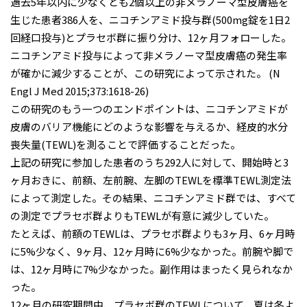
過去5年以内に少なくとも2個以上の非メラノーマ型皮膚癌を
生じた患者386人を、ニコチンアミド投与群(500mg錠を1日2
回経口投与)とプラセボ群に振り分け、12ヶ月フォローした。
ニコチンアミド投与によって非メラノーマ型皮膚癌の発生率
が確かに減少することが、この研究によって示された。 (N
Engl J Med 2015;373:1618-26)
この研究のもう一つのエンドポイントは、ニコチンアミドが
皮膚のバリア機能にどのような影響を与えるか、経皮的水分
喪失量(TEWL)を測ることで評価することだった。
上記の研究に参加した患者のうち292人に対して、開始時と3
ヶ月おきに、前額、左前腕、左脚のTEWLを標準TEWL測定法
によって測定した。その結果、ニコチンアミド群では、すべて
の測定でプラセボ群よりもTEWLが有意に減少していた。
たとえば、前額のTEWLは、プラセボ群よりも3ヶ月、6ヶ月時
に5%少なく、9ヶ月、12ヶ月時に6%少なかった。前腕や脚で
は、12ヶ月時に7%少なかった。副作用はまったく見られなか
った。
12ヶ月の研究期間中、プラセボ群のTEWLについて、夏は冬よ