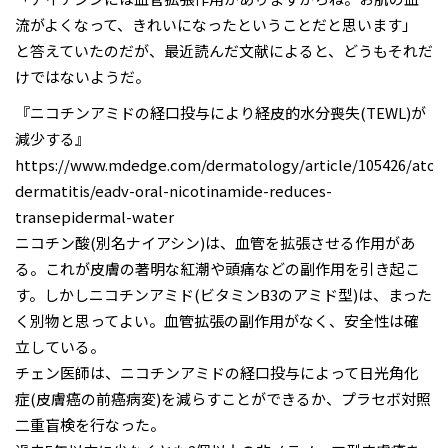
流がよくなって、きれいになったということだと思います」
と答えていたのだが、最近読んだ文献によると、どうもそれだ
けではないようだ。
『ニコチンアミドの経口投与により経皮的水分喪失(TEWL)が
減少する』
https://www.mdedge.com/dermatology/article/105426/atop
dermatitis/eadv-oral-nicotinamide-reduces-
transepidermal-water
ニコチン酸(別名ナイアシン)は、血管を拡張させる作用があ
る。これが皮膚の著明な紅潮や頭痛などの副作用を引き起こ
す。しかしニコチンアミド(ビタミンB3のアミド型)は、まった
く別物と思ってよい。血管拡張の副作用がなく、安全性は確
立している。
チェン医師は、ニコチンアミドの経口投与によって日光角化
症(皮膚癌の前癌病変)を減らすことができるか、プラセボ対照
二重盲検を行なった。