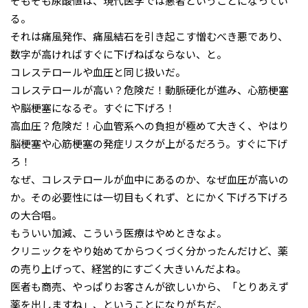
そもそも尿酸値は、現代医学では悪者ということになってい
る。
それは痛風発作、痛風結石を引き起こす憎むべき悪であり、
数字が高ければすぐに下げねばならない、と。
コレステロールや血圧と同じ扱いだ。
コレステロールが高い？危険だ！動脈硬化が進み、心筋梗塞
や脳梗塞になるぞ。すぐに下げろ！
高血圧？危険だ！心血管系への負担が極めて大きく、やはり
脳梗塞や心筋梗塞の発症リスクが上がるだろう。すぐに下げ
ろ！
なぜ、コレステロールが血中にあるのか、なぜ血圧が高いの
か。その必要性には一切目もくれず、とにかく下げろ下げろ
の大合唱。
もういい加減、こういう医療はやめときなよ。
クリニックをやり始めてからつくづく分かったんだけど、薬
の売り上げって、経営的にすごく大きいんだよね。
医者も商売、やっぱりお客さんが欲しいから、「とりあえず
薬を出しますね」、ということになりがちだ。