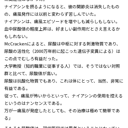
ナイアシンを摂るようになると、彼の関節炎は消失したもの
の、痛風発作には以前と変わらず苦しんでいた。
ナイアシンは、痛風エピソードを増やしも減らしもしない。
血中尿酸値の軽度上昇は、好ましい副作用だとさえ言えるか
もしれない。
McCrackenによると、尿酸は中枢に対する刺激物質であり、
尿酸の活性化（2000万年前に起こった遺伝子変異による）は
この点でむしろ有益だった。
大学教授（知的職業に従事する人）では、そうではない対照
群と比べて、尿酸値が高い。
尿酸は抗酸化物質でもあり、これは体にとって、当然、非常に
有益である。
従って、痛風が怖いからといって、ナイアシンの使用を控える
というのはナンセンスである。
万が一痛風が発症したとしても、その治療は極めて簡単であ
る」