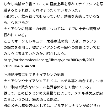
しかし結論から言って、この軽度上昇を恐れてナイアシンを忌
避するとすれば、それはまったくナンセンスだ。
心配ない。飲み続けてもらっていい。効果を実感しているな
ら、なおさらだ。
ナイアシンの肝臓への影響については、すでに十分な研究が
行われている。
ここでオーソモレキュラー栄養療法の第一人者、ホッファー
の論文を引用し、彼がナイアシンの肝臓への影響についてど
のように考えていたのか、紹介しよう。
http://orthomolecular.org/library/jom/2003/pdf/2003-
v18n0304-p144.pdf
肝機能検査に対するナイアシンの影響
ナイアシンやナイアシンアミドは、メチル基と結合する。つま
り、体内で数少ないメチル基受容体として働いている。
従って、このビタミンの大量投与によって、メチル基欠乏が起
こるというのは、筋の通った話だ。
別のメチル基受容体としては、ノルアドレナリンが挙げられ