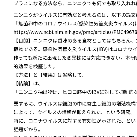
プラスになる方法なら、ニンニクでも何でも取り入れれ
ニンニクがウイルスに有効だと考えるのは、以下の論文
『無菌卵中のコロナウイルス(感染性気管支炎ウイルス)
https://www.ncbi.nlm.nih.gov/pmc/articles/PMC4967
【目的】ニンニクは香味のある食材としてはもちろん、
植物である。感染性気管支炎ウイルス(IBV)はコロナウ
作っても新たに出現した変異株には対応できない。本研究
的効果を検証した。
【方法】と【結果】は省略して、
【結論】は、
「ニンニク抽出物は、ヒヨコ胚中のIBVに対して抑制的
要するに、ウイルスは細胞の中に寄生し細胞の増殖機構
によって、ウイルスの増殖が抑えられた、という研究。
特に、コロナウイルスに対する有効性が示された、とい
話題だから。