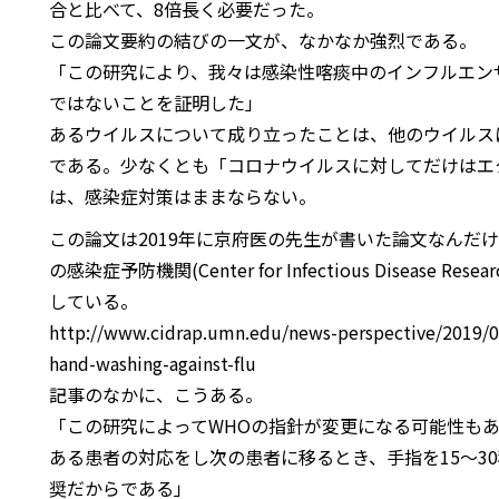
合と比べて、8倍長く必要だった。
この論文要約の結びの一文が、なかなか強烈である。
「この研究により、我々は感染性喀痰中のインフルエン
ではないことを証明した」
あるウイルスについて成り立ったことは、他のウイルス
である。少なくとも「コロナウイルスに対してだけはエ
は、感染症対策はままならない。
この論文は2019年に京府医の先生が書いた論文なんだ
の感染症予防機関(Center for Infectious Disease R
している。
http://www.cidrap.umn.edu/news-perspective/2019/09
hand-washing-against-flu
記事のなかに、こうある。
「この研究によってWHOの指針が変更になる可能性も
ある患者の対応をし次の患者に移るとき、手指を15～3
奨だからである」