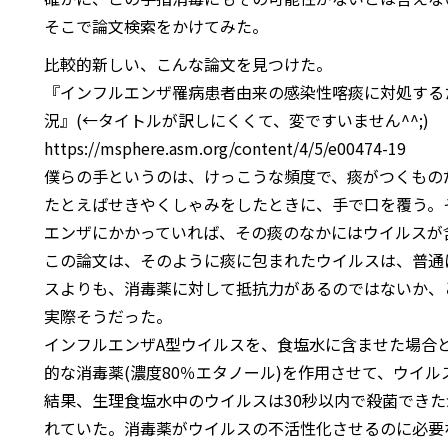
そこで論文検索をかけてみた。
比較的新しい、こんな論文を見つけた。
『インフルエンザ罹病患者由来の感染性喀痰に対処する
況』(←タイトルが訳しにくくて、変ですいません^^;)
https://msphere.asm.org/content/4/5/e00474-19
僕らの手というのは、けっこうな頻度で、痰がつくものだ
たとえばせきやくしゃみをしたときに、手で口を覆う。
エンザにかかっていれば、その痰のなかにはウイルスが
この論文は、そのように痰に包まれたウイルスは、普通
スよりも、消毒薬に対して抵抗力があるのではないか、
実際そうだった。
インフルエンザA型ウイルスを、食塩水に含ませた場合
的な消毒薬(濃度80％エタノール)を作用させて、ウイ
結果、生理食塩水中のウイルスは30秒以内で殺菌できた
れていた。消毒薬がウイルスの不活性化させるのに必要