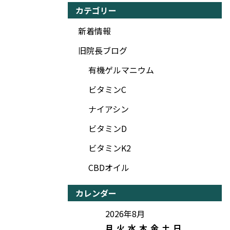
カテゴリー
新着情報
旧院長ブログ
有機ゲルマニウム
ビタミンC
ナイアシン
ビタミンD
ビタミンK2
CBDオイル
カレンダー
2026年8月
月
火
水
木
金
土
日