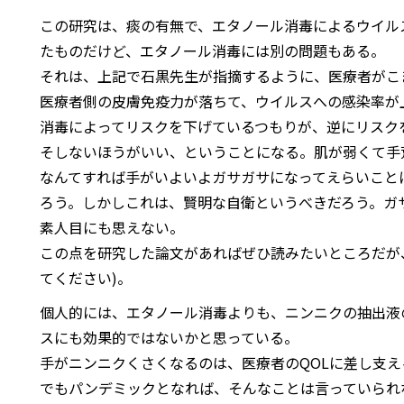
この研究は、痰の有無で、エタノール消毒によるウイル
たものだけど、エタノール消毒には別の問題もある。
それは、上記で石黒先生が指摘するように、医療者がこ
医療者側の皮膚免疫力が落ちて、ウイルスへの感染率が
消毒によってリスクを下げているつもりが、逆にリスク
そしないほうがいい、ということになる。肌が弱くて手
なんてすれば手がいよいよガサガサになってえらいこと
ろう。しかしこれは、賢明な自衛というべきだろう。ガ
素人目にも思えない。
この点を研究した論文があればぜひ読みたいところだが
てください)。
個人的には、エタノール消毒よりも、ニンニクの抽出液
スにも効果的ではないかと思っている。
手がニンニクくさくなるのは、医療者のQOLに差し支える
でもパンデミックとなれば、そんなことは言っていられ