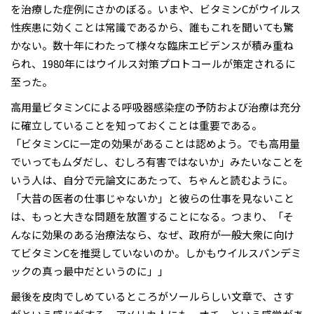
を治療した症例にさかのぼる。いまや、ビタミンCがウイルス
性疾患に効くことは常識であるから、誰もこれを聞いても驚
かない。数十年にわたって様々な臨床エビデンスが積み重ね
られ、1980年にはウイルス対策プロトコールが策定されるに
至った。
高用量ビタミンCによる呼吸器感染症の予防および治療は充分
に確立していることを知っておくことは重要である。
「ビタミンCに一定の効果があることは認めよう。でも高用量
でいってもムダだし、むしろ有害ではないか」みたいなことを
いう人は、自分で元論文にあたって、ちゃんと読むように。
「大昔の医者の仕事じゃないか」と彼らの仕事を見ないこと
は、もっと大きな問題を放置することになる。つまり、「そ
んなに効果のある治療法なら、なぜ、政府が一般大衆に向け
てビタミンCを推奨していないのか。しかもウイルスパンデミ
ックの真っ最中だというのに」」
最後を皮肉でしめているところがソールらしい文章で、さす