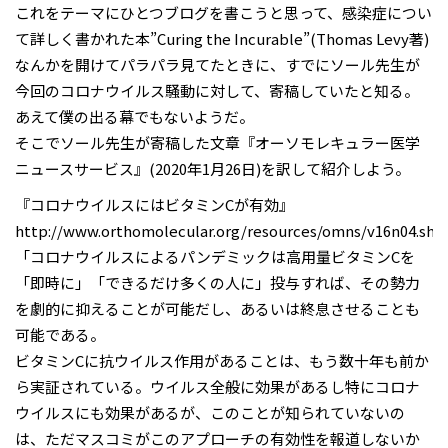
これをテーマにひとつブログを書こうと思って、感染症につい
て詳しく書かれた本”Curing the Incurable”(Thomas Levy著)
なんかを開けてパラパラ見てたときに、すでにソール先生が
今回のコロナウイルス騒動に対して、寄稿していたと知る。
あえて僕の出る幕でもないようだ。
そこでソール先生が寄稿した文章『オーソモレキュラー医学
ニュースサービス』(2020年1月26日)を訳して紹介しよう。
『コロナウイルスにはビタミンCが有効』
http://www.orthomolecular.org/resources/omns/v16n04.sht
「コロナウイルスによるパンデミックは高用量ビタミンCを
「即時に」「できるだけ多くの人に」投与すれば、その勢力
を劇的に抑えることが可能だし、あるいは終息させることも
可能である。
ビタミンCに抗ウイルス作用があることは、もう数十年も前か
ら実証されている。ウイルス全般に効果があるし特にコロナ
ウイルスにも効果があるが、このことが知られていないの
は、ただマスコミがこのアプローチの有効性を報道しないか