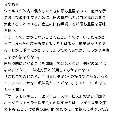
らである。
ウイルスが体内に侵入したときに最も重要なのは、症状を予
防および最小化するために、体の抗酸化力と自然免疫力を最
大化することである。宿主の体内環境こそが最も重要な意味
を持つ。
まず、予防。かからないことである。予防は、いったんかか
ってしまった重病を治療するよりもはるかに簡単だからであ
る。しかし重病にかかってしまったのであれば、しっかり治療
しなければならない。
医療機関にかかることを躊躇してはならない。選択の余地は
ない。ビタミンCは処方薬と併用してもかまわない。
「これまでのところ、高用量ビタミンCの投与で治らなかった
インフルエンザを、私は見たことがない」(ロバートF.キャス
カート博士)
『オーソモレキュラー医学ニュースサービス』および『国際
オーソモレキュラー医学会』の医師たちは、ウイルス感染症
の予防(あるいは被害の最小化)のために、栄養素に基づいた方