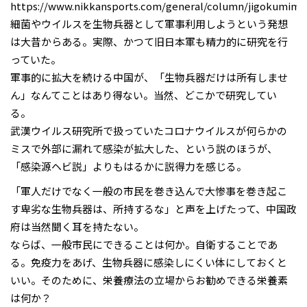
https://www.nikkansports.com/general/column/jigokumimi
細菌やウイルスを生物兵器として軍事利用しようという発想
は大昔からある。実際、かつて旧日本軍も精力的に研究を行
っていた。
軍事的に拡大を続ける中国が、「生物兵器だけは所有しませ
ん」なんてことはあり得ない。当然、どこかで研究してい
る。
武漢ウイルス研究所で扱っていたコロナウイルスが何らかの
ミスで外部に漏れて感染が拡大した、という説のほうが、
「感染源ヘビ説」よりもはるかに説得力を感じる。
「軍人だけでなく一般の市民を巻き込んで大惨事を巻き起こ
す卑劣な生物兵器は、所持するな」と声を上げたって、中国政
府は当然聞く耳を持たない。
ならば、一般市民にできることは何か。自衛することであ
る。免疫力をあげ、生物兵器に感染しにくい体にしておくと
いい。そのために、栄養療法の立場からお勧めできる栄養素
は何か？