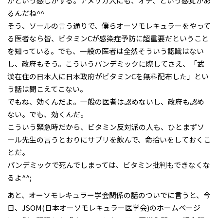
がという感じがする。アメリカ人にも、オチ、という感覚があ
るんだね^^
そう、ソールの言う通りで、僕らオーソモレキュラーをやって
る医者なら皆、ビタミンCが感染症予防に超重要だということ
を知っている。でも、一般の医者は全然そういう認識はない
し、政府もそう。こういうパンデミックに際してさえ、「武
漢在住の日本人に日本政府がビタミンCを無料配布した」とい
う話は聞こえてこない。
でもね、効くんだよ。一般の医者は認めないし、政府も認め
ない。でも、効くんだ。
こういう緊急時だから、ビタミン反対派の人も、ひとまずソ
ール先生の言うとおりにサプリを飲んで、命拾いをしておくこ
とだ。
パンデミックで死んでしまっては、ビタミン批判もできなくな
るよ^^;
あと、オーソモレキュラー学会関係の話のついでに言うと、今
日、JSOM(日本オーソモレキュラー医学会)のホームページ