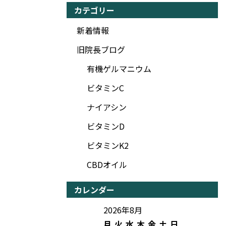
カテゴリー
新着情報
旧院長ブログ
有機ゲルマニウム
ビタミンC
ナイアシン
ビタミンD
ビタミンK2
CBDオイル
カレンダー
2026年8月
月
火
水
木
金
土
日