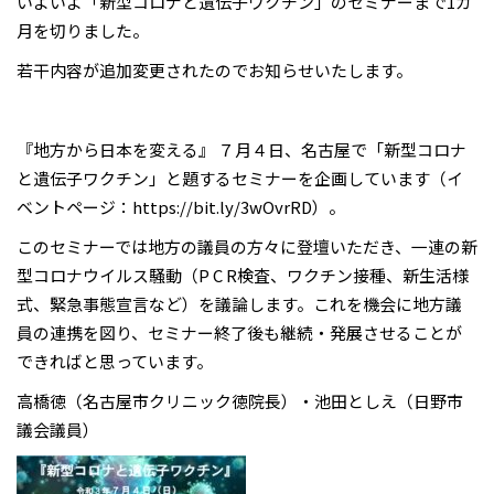
いよいよ「新型コロナと遺伝子ワクチン」のセミナーまで1カ
月を切りました。
若干内容が追加変更されたのでお知らせいたします。
『地方から日本を変える』 ７月４日、名古屋で「新型コロナ
と遺伝子ワクチン」と題するセミナーを企画しています（イ
ベントページ：
https://bit.ly/3wOvrRD）。
このセミナーでは地方の議員の方々に登壇いただき、一連の新
型コロナウイルス騒動（P C R検査、ワクチン接種、新生活様
式、緊急事態宣言など）を議論します。これを機会に地方議
員の連携を図り、セミナー終了後も継続・発展させることが
できればと思っています。
高橋徳（名古屋市クリニック徳院長）・池田としえ（日野市
議会議員）