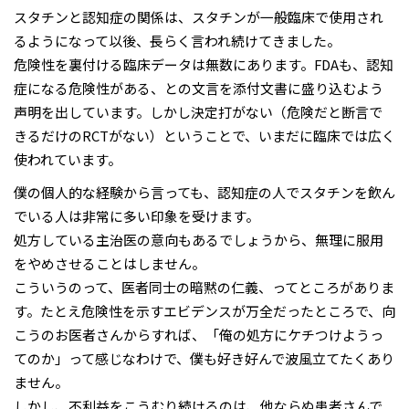
スタチンと認知症の関係は、スタチンが一般臨床で使用され
るようになって以後、長らく言われ続けてきました。
危険性を裏付ける臨床データは無数にあります。FDAも、認知
症になる危険性がある、との文言を添付文書に盛り込むよう
声明を出しています。しかし決定打がない（危険だと断言で
きるだけのRCTがない）ということで、いまだに臨床では広く
使われています。
僕の個人的な経験から言っても、認知症の人でスタチンを飲ん
でいる人は非常に多い印象を受けます。
処方している主治医の意向もあるでしょうから、無理に服用
をやめさせることはしません。
こういうのって、医者同士の暗黙の仁義、ってところがありま
す。たとえ危険性を示すエビデンスが万全だったところで、向
こうのお医者さんからすれば、「俺の処方にケチつけようっ
てのか」って感じなわけで、僕も好き好んで波風立てたくあり
ません。
しかし、不利益をこうむり続けるのは、他ならぬ患者さんで