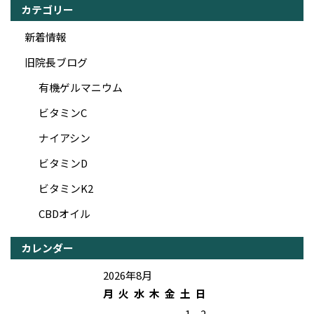
カテゴリー
新着情報
旧院長ブログ
有機ゲルマニウム
ビタミンC
ナイアシン
ビタミンD
ビタミンK2
CBDオイル
カレンダー
2026年8月
月
火
水
木
金
土
日
1
2