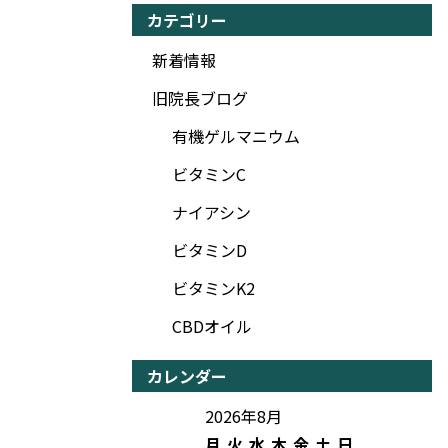
カテゴリー
新着情報
旧院長ブログ
有機ゲルマニウム
ビタミンC
ナイアシン
ビタミンD
ビタミンK2
CBDオイル
カレンダー
2026年8月
月
火
水
木
金
土
日