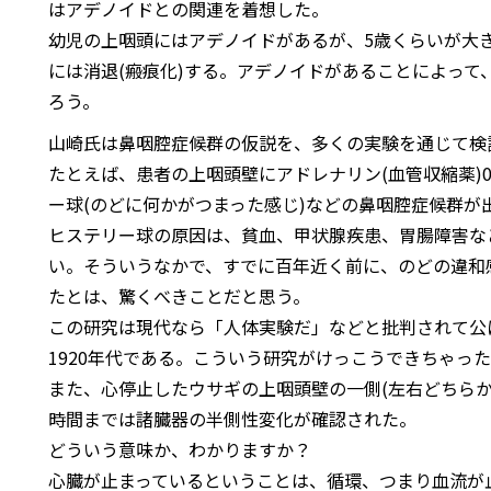
はアデノイドとの関連を着想した。
幼児の上咽頭にはアデノイドがあるが、5歳くらいが大き
には消退(瘢痕化)する。アデノイドがあることによって
ろう。
山崎氏は鼻咽腔症候群の仮説を、多くの実験を通じて検
たとえば、患者の上咽頭壁にアドレナリン(血管収縮薬)0
ー球(のどに何かがつまった感じ)などの鼻咽腔症候群が
ヒステリー球の原因は、貧血、甲状腺疾患、胃腸障害な
い。そういうなかで、すでに百年近く前に、のどの違和
たとは、驚くべきことだと思う。
この研究は現代なら「人体実験だ」などと批判されて公
1920年代である。こういう研究がけっこうできちゃっ
また、心停止したウサギの上咽頭壁の一側(左右どちらか
時間までは諸臓器の半側性変化が確認された。
どういう意味か、わかりますか？
心臓が止まっているということは、循環、つまり血流が