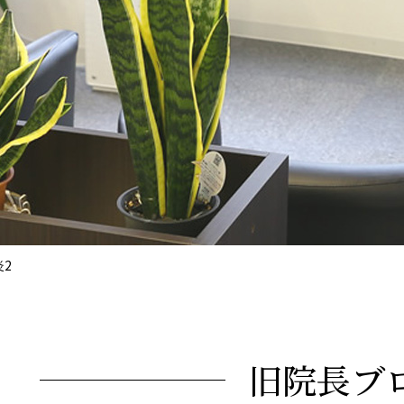
2
旧院長ブ