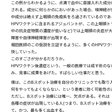
この例からわかるように、点滴で血中に直接入れた成分
される。成分に何らかのにおいがあった場合、嗅神経が
中成分は絶えず上咽頭の免疫系をろ過されているのであ
HPVワクチンに含まれるアジュバントが、この上咽頭ト
中の抗炎症物質の濃度が低いなど)では上咽頭の炎症が
障害や自律神経障害が出現する。
堀田医師のこの仮説を立証するように、多くのHPVワク
快していった。
このすごさが分かるだろうか。
HPVワクチン後遺症という、一般の医療では成す術の
み、見事に成果をあげた。すばらしい仕事だと思う。
僕は、このBスポット治療を自分のクリニックでも取り
何をやってもよくならない、という患者に効く可能性の
ただし、Bスポット治療には唯一、欠点がある。それは
各種の症状が出現している人(つまり、Bスポット治療を
て、かつ、最も多く出血する。