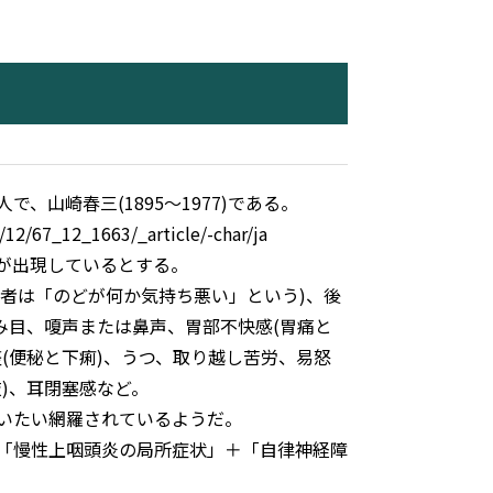
山崎春三(1895～1977)である。
7/12/67_12_1663/_article/-char/ja
が出現しているとする。
者は「のどが何か気持ち悪い」という)、後
み目、嗄声または鼻声、胃部不快感(胃痛と
(便秘と下痢)、うつ、取り越し苦労、易怒
)、耳閉塞感など。
いたい網羅されているようだ。
「慢性上咽頭炎の局所症状」＋「自律神経障