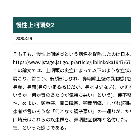
慢性上咽頭炎2
2020.3.19
そもそも、慢性上咽頭炎という病名を提唱したのは日本人で、
https://www.jstage.jst.go.jp/article/jibiinkoka1947/6
この論文では、上咽頭の炎症によって以下のような症状
肩こり、首こり、後頭部しびれ、鼻咽頭上壁の異物感(患
鼻漏、鼻閉(鼻のつまる感じだが、鼻水は少ない)、かす
いうか「何か胃のあたりが気持ち悪い」という)、便不整
性、めまい、頭重感、開口障害、顎関節痛、しびれ(四肢
患者が言いそうな「何となく調子悪い」の一通りが、だ
山崎氏はこれらの疾患群を、鼻咽腔症候群と名付けた。
害」といった感じである。