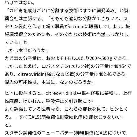
わけではない。
「カビ毒を成分ごとに分離する技術はすでに開発済み」と製
薬会社は主張する。「そもそも適切な分離ができないと、ス
タチン製剤を作る工場で職員がcitrininに曝露してしまう。職
場環境保全のためにも、そのあたりの技術は当然しっかりし
ている」と。
しかし本当だろうか。
カビ毒の分子量は、おおよそ1モルあたり200～500 gである。
しかしたとえば、ロバスタチン(メルク社)の分子量は404.54で
あり、citreoviridin(強力なカビ毒)の分子量は402.48である。
混入の可能性は、本当に、ないのだろうか。
ヒトに投与すると、citreoviridinは中枢神経系に蓄積し、上行
性麻痺、けいれん、呼吸停止を引き起こす。
よく勉強している医者なら、これらの症状を見て、ピンとく
る。「すべてALS(筋萎縮性側索硬化症)の症状じゃないか」
と。
スタチン誘発性のニューロパチー(神経損傷)とALSについて、