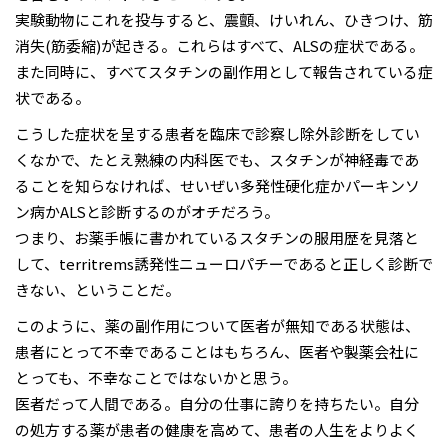
実験動物にこれを投与すると、震顫、けいれん、ひきつけ、筋
消失(筋委縮)が起きる。これらはすべて、ALSの症状である。
また同時に、すべてスタチンの副作用として報告されている症
状である。
こうした症状を呈する患者を臨床で診察し除外診断をしてい
くなかで、たとえ熟練の内科医でも、スタチンが神経毒であ
ることを知らなければ、せいぜい多発性硬化症かパーキンソ
ン病かALSと診断するのがオチだろう。
つまり、お薬手帳に書かれているスタチンの服用歴を見落と
して、territrems誘発性ニューロパチーであると正しく診断で
きない、ということだ。
このように、薬の副作用について医者が無知である状態は、
患者にとって不幸であることはもちろん、医者や製薬会社に
とっても、不幸なことではないかと思う。
医者だって人間である。自分の仕事に誇りを持ちたい。自分
の処方する薬が患者の健康を高めて、患者の人生をよりよく