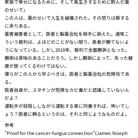
家族で幸せになるために、そして長生きするために飲んだ薬
のせいで」
この人は、薬のせいで人生を破壊された。その怒りは察する
に余りある。
薬害被害者として、医者と製薬会社を相手に訴えた。通常こ
ういう裁判は、よほどのことがない限り、患者が勝てないよ
うになっている。しかし2010年、裁判で全面勝訴となった。
勝訴は意味のあることだろう。しかし勝訴によって、失った健
康が戻ってくるわけではない。
僕らがこの人から学ぶべきは、医者と製薬会社の危険性であ
る。
医者自身が、スタチンが危険なカビ毒だと認識していないん
だよ？
運転手が目隠ししながら運転する車に同乗すれば、怖いでし
ょう？医者に頼るというのは、それと同じようなものだよ。
参考
“Proof for the cancer-fungus connection”(James Yoseph