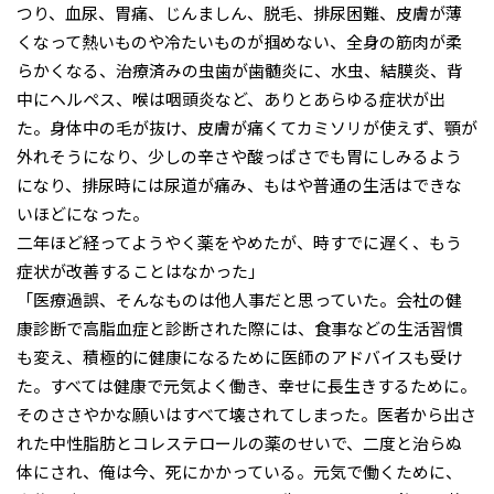
つり、血尿、胃痛、じんましん、脱毛、排尿困難、皮膚が薄
くなって熱いものや冷たいものが掴めない、全身の筋肉が柔
らかくなる、治療済みの虫歯が歯髄炎に、水虫、結膜炎、背
中にヘルペス、喉は咽頭炎など、ありとあらゆる症状が出
た。身体中の毛が抜け、皮膚が痛くてカミソリが使えず、顎が
外れそうになり、少しの辛さや酸っぱさでも胃にしみるよう
になり、排尿時には尿道が痛み、もはや普通の生活はできな
いほどになった。
二年ほど経ってようやく薬をやめたが、時すでに遅く、もう
症状が改善することはなかった」
「医療過誤、そんなものは他人事だと思っていた。会社の健
康診断で高脂血症と診断された際には、食事などの生活習慣
も変え、積極的に健康になるために医師のアドバイスも受け
た。すべては健康で元気よく働き、幸せに長生きするために。
そのささやかな願いはすべて壊されてしまった。医者から出さ
れた中性脂肪とコレステロールの薬のせいで、二度と治らぬ
体にされ、俺は今、死にかかっている。元気で働くために、