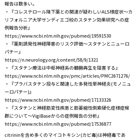
報告は数多い。
・『コレステロール降下薬との関連が疑わしいALS様症状～カ
リフォルニア大学サンディエゴ校のスタチン効果研究への症
例報告分析』
https://www.ncbi.nlm.nih.gov/pubmed/19591530
・『薬剤誘発性神経障害のリスク評価～スタチンとニューロ
パチー』
https://n.neurology.org/content/58/9/1321
・『スタチン療法は中枢神経系の髄鞘再生を阻害する』
https://www.ncbi.nlm.nih.gov/pmc/articles/PMC2671276/
・『プラバスタチン投与と関連した多発性単神経炎(モノニュ
ーロパチー)』
https://www.ncbi.nlm.nih.gov/pubmed/17133326
・『スタチンと神経筋変性疾患と筋萎縮性側索硬化症様症候
群について～VigiBaseからの症例報告の分析』
https://www.ncbi.nlm.nih.gov/pubmed/17536877
citrininを含め多くのマイコトキシン(カビ毒)は神経毒であ