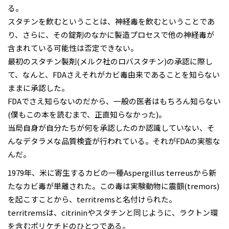
る。
スタチンを飲むということは、神経毒を飲むということであ
り、さらに、その錠剤のなかに製造プロセスで他の神経毒が
含まれている可能性は否定できない。
最初のスタチン製剤(メルク社のロバスタチン)の承認に際し
て、なんと、FDAさえそれがカビ毒由来であることを知らない
ままに承認した。
FDAでさえ知らないのだから、一般の医者はもちろん知らない
(僕もこの本を読むまで、正直知らなかった)。
当局自身が自分たちが何を承認したのか認識していない、そ
んなデタラメな品質検査が行われている。それがFDAの実態な
んだ。
1979年、米に寄生するカビの一種Aspergillus terreusから新
たなカビ毒が単離された。この毒は実験動物に震顫(tremors)
を起こすことから、territremsと名付けられた。
territremsは、citrininやスタチンと同じように、ラクトン環
を含むポリケチドのひとつである。