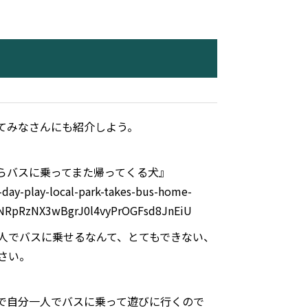
てみなさんにも紹介しよう。
らバスに乗ってまた帰ってくる犬』
-day-play-local-park-takes-bus-home-
NRpRzNX3wBgrJ0l4vyPrOGFsd8JnEiU
人でバスに乗せるなんて、とてもできない、
さい。
で自分一人でバスに乗って遊びに行くので