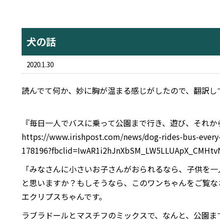
犬の話
2020.1.30
読んでて何か、妙に胸が温まる感じがしたので、翻訳し
『毎日一人でバスに乗って公園まで行き、遊び、それか
https://www.irishpost.com/news/dog-rides-bus-every
178196?fbclid=IwAR1i2hJnXbSM_LW5LLUApX_CMHtv
「みなさんに小さいお子さんがおられるなら、子供を一
と思いますか？もしそうなら、このワンちゃんをご覧な
エクリプスちゃんです。
ラブラドールとマスチフのミックスで、なんと、公園ま