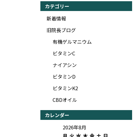
カテゴリー
新着情報
旧院長ブログ
有機ゲルマニウム
ビタミンC
ナイアシン
ビタミンD
ビタミンK2
CBDオイル
カレンダー
2026年8月
月
火
水
木
金
土
日