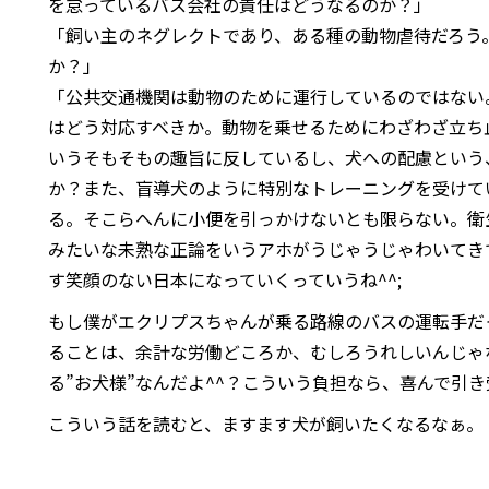
を怠っているバス会社の責任はどうなるのか？」
「飼い主のネグレクトであり、ある種の動物虐待だろう
か？」
「公共交通機関は動物のために運行しているのではない
はどう対応すべきか。動物を乗せるためにわざわざ立ち
いうそもそもの趣旨に反しているし、犬への配慮という
か？また、盲導犬のように特別なトレーニングを受けて
る。そこらへんに小便を引っかけないとも限らない。衛
みたいな未熟な正論をいうアホがうじゃうじゃわいてき
す笑顔のない日本になっていくっていうね^^;
もし僕がエクリプスちゃんが乗る路線のバスの運転手だ
ることは、余計な労働どころか、むしろうれしいんじゃ
る”お犬様”なんだよ^^？こういう負担なら、喜んで引
こういう話を読むと、ますます犬が飼いたくなるなぁ。