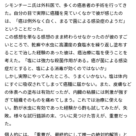
シモンチーニ氏は外科医で、多くの癌患者の手術を行ってき
た。自分の目で実際に癌腫を見ていくなかで彼が感じたの
は、「癌は例外なく白く、まるで菌による感染症のようだ」
ということだった。
この感想を単なる感想のまま終わらせなかったのが彼のすご
いところで、乾癬や水虫に高濃度の食塩水を繰り返し塗布す
ることで治した経験のあった彼は、癌治療に塩を使うことを
考えた。「塩には強力な殺菌作用がある。癌が菌による感染
症だとすると、塩による消毒が効くのではないか」
しかし実際にやってみたところ、うまくいかない。塩は体内
にすぐに吸収されてしまって癌腫に届かない。また、皮膚など
の体表への塗布は有効だったが、内臓の粘膜には刺激が強す
ぎて組織そのものを痛めてしまう。これでは治療に使えな
い。酢が水虫に有効であった経験から酢も試してみたが、失
敗。様々な試行錯誤の末、ついに見つけた答えが、重曹だっ
た。
個人的には、「重曹が、最終的にして唯一の絶対的解答」と