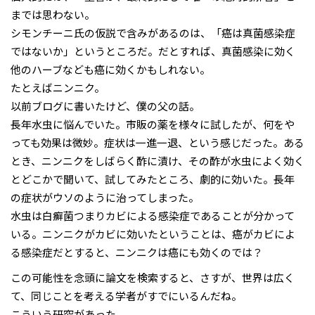
までは思わない。
シモンチーニ氏の仮説で含みがあるのは、「癌は真菌感染症
ではないか」というところだ。だとすれば、真菌感染に効く
他のハーブなども癌に効くかもしれない。
たとえばニンニク。
以前ブログに書いたけど、僕の父の話。
長年水虫に悩んでいた。市販の薬を様々に試したが、何をや
っても効果は微妙。症状は一進一退、という感じだった。ある
とき、ニンニクをしばらく酢に漬け、その酢が水虫によく効く
とどこかで聞いて、試してみたところ、劇的に効いた。長年
の症状がウソのように治ってしまった。
水虫は白癬菌つまりカビによる感染症であることが分かって
いる。ニンニクがカビに効いたということは、癌がカビによ
る感染症だとすると、ニンニクは癌にも効くのでは？
この可能性を念頭に論文を検索すると、さすが、世界は広く
て、同じことを考える学者がすでにいるんだね。
こういう研究があった。