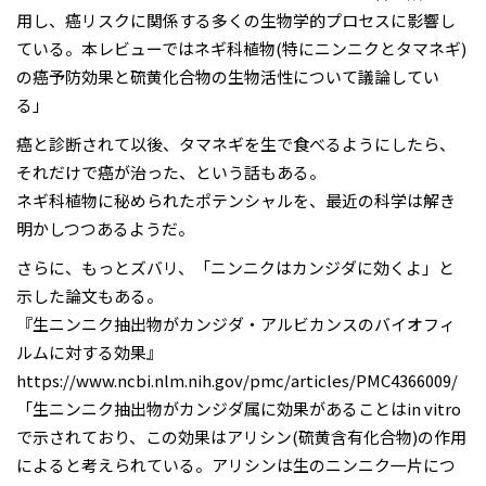
用し、癌リスクに関係する多くの生物学的プロセスに影響し
ている。本レビューではネギ科植物(特にニンニクとタマネギ)
の癌予防効果と硫黄化合物の生物活性について議論してい
る」
癌と診断されて以後、タマネギを生で食べるようにしたら、
それだけで癌が治った、という話もある。
ネギ科植物に秘められたポテンシャルを、最近の科学は解き
明かしつつあるようだ。
さらに、もっとズバリ、「ニンニクはカンジダに効くよ」と
示した論文もある。
『生ニンニク抽出物がカンジダ・アルビカンスのバイオフィ
ルムに対する効果』
https://www.ncbi.nlm.nih.gov/pmc/articles/PMC4366009/
「生ニンニク抽出物がカンジダ属に効果があることはin vitro
で示されており、この効果はアリシン(硫黄含有化合物)の作用
によると考えられている。アリシンは生のニンニク一片につ