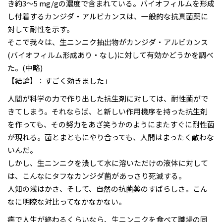
き約3～5 mg/gの濃度で含まれている。バイオフィルムを形成
し付着するカンジダ・アルビカンスは、一般的な抗真菌薬に
対して耐性を示す。
そこで我々は、生ニンニク抽出物がカンジダ・アルビカンス
(バイオフィルム形成あり・なし)に対して有効かどうかを調べ
た。(中略)
【結論】：すごく効きました」
人間が科学の力で作り出した抗生剤に対しては、耐性菌がで
きてしまう。それならば、と新しい作用機序を持った抗生剤
を作っても、その努力をあざ笑うかのようにまたすぐに耐性菌
が現れる。菌とまともにやり合っても、人間はまったく敵わな
いんだ。
しかし、生ニンニクを潰して水に溶いただけの液体に対して
は、こんなにタフなカンジダ菌があっさり死滅する。
人知の浅はかさ、そして、自然の抗菌薬のすばらしさ。こん
なに明瞭な対比ってなかなかない。
癌で人生が終わるくらいなら、生ニンニクを食べて職場の同