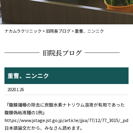
ナカムラクリニック
>
旧院長ブログ
>
重曹、ニンニク
旧院長ブログ
重曹、ニンニク
2020.1.26
『腹膜播種の除去に炭酸水素ナトリウム溶液が有用であった
腹膜偽粘液腫の1例』
https://www.jstage.jst.go.jp/article/jjsa/77/12/77_3015/_pdf
日本語論文だから、みなさん読めます。