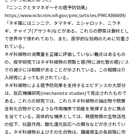
『ニンニクとタマネギ～その癌予防効果』
https://www.ncbi.nlm.nih.gov/pmc/articles/PMC4366009/
「ネギ属にはニンニク、タマネギ、エシャロット、ニラネ
ギ、チャイブ(アサツキ)などがある。これらの野菜は食材とし
て世界中で使われており、また、医学的な効用のために珍重さ
れている。
ネギ科植物の消費量を正確に評価していない難点はあるもの
の、疫学研究ではネギ科植物の摂取と癌(特に消化管の癌)リス
クの減少には相関があることが示されている。この相関は介
入研究によっても示されている。
ネギ科植物による癌予防効果を支持するエビデンスの大部分
は、反応機構研究(mechanistic studies)で見出されたもので
ある。これらの研究では、これらネギ科植物の抽出物や硫黄
含有化合物がどのような作用機序で効能を発揮するかに焦点
を当てている。具体的な機序としては、発癌物質の生物活性
の低下、抗菌作用、酸化還元反応への関与などが示されてい
る。ネギ科植物およびその化合物は、腫瘍発生の各段階に作