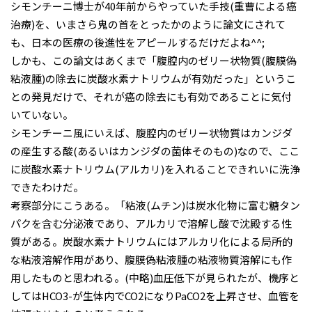
シモンチーニ博士が40年前からやっていた手技(重曹による癌
治療)を、いまさら鬼の首をとったかのように論文にされて
も、日本の医療の後進性をアピールするだけだよね^^;
しかも、この論文はあくまで「腹腔内のゼリー状物質(腹膜偽
粘液腫)の除去に炭酸水素ナトリウムが有効だった」というこ
との発見だけで、それが癌の除去にも有効であることに気付
いていない。
シモンチーニ風にいえば、腹腔内のゼリー状物質はカンジダ
の産生する酸(あるいはカンジダの菌体そのもの)なので、ここ
に炭酸水素ナトリウム(アルカリ)を入れることできれいに洗浄
できたわけだ。
考察部分にこうある。「粘液(ムチン)は炭水化物に富む糖タン
パクを含む分泌液であり、アルカリで溶解し酸で沈殿する性
質がある。炭酸水素ナトリウムにはアルカリ化による局所的
な粘液溶解作用があり、腹膜偽粘液腫の粘液物質溶解にも作
用したものと思われる。(中略)血圧低下が見られたが、機序と
してはHCO3-が生体内でCO2になりPaCO2を上昇させ、血管を