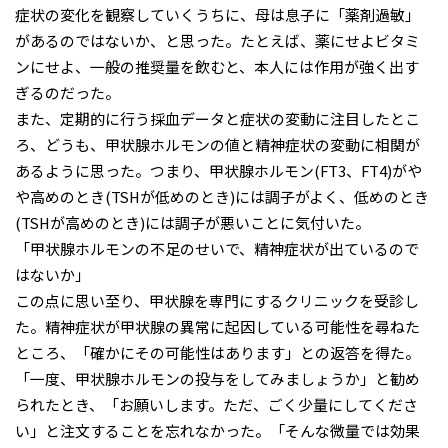
症状の変化を観察していくうちに、母は息子に「薬剤過敏」
があるのではないか、と思った。たとえば、薬にせよビタミ
ンにせよ、一般の推奨量を飲むと、本人には作用が強く出す
ぎるのだった。
また、定期的に行う採血データと症状の変動に注目したとこ
ろ、どうも、甲状腺ホルモンの値と精神症状の変動に相関が
あるように思った。つまり、甲状腺ホルモン(FT3、FT4)がや
や高めのとき(TSHが低めのとき)には調子がよく、低めのとき
(TSHが高めのとき)には調子が悪いことに気付いた。
「甲状腺ホルモンの不足のせいで、精神症状が出ているので
はないか」
この点に思い至り、甲状腺を専門にするクリニックを受診し
た。精神症状が甲状腺の異常に起因している可能性を尋ねた
ところ、「確かにその可能性はあります」との返答を得た。
「一度、甲状腺ホルモンの投与をしてみましょうか」と勧め
られたとき、「お願いします。ただ、ごく少量にしてくださ
い」と注文することを忘れなかった。「そんな微量では効果