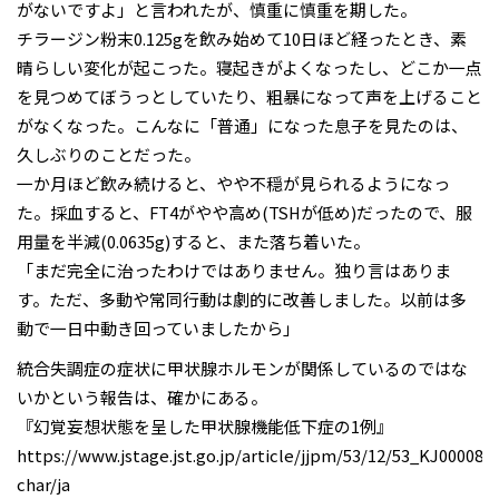
がないですよ」と言われたが、慎重に慎重を期した。
チラージン粉末0.125gを飲み始めて10日ほど経ったとき、素
晴らしい変化が起こった。寝起きがよくなったし、どこか一点
を見つめてぼうっとしていたり、粗暴になって声を上げること
がなくなった。こんなに「普通」になった息子を見たのは、
久しぶりのことだった。
一か月ほど飲み続けると、やや不穏が見られるようになっ
た。採血すると、FT4がやや高め(TSHが低め)だったので、服
用量を半減(0.0635g)すると、また落ち着いた。
「まだ完全に治ったわけではありません。独り言はありま
す。ただ、多動や常同行動は劇的に改善しました。以前は多
動で一日中動き回っていましたから」
統合失調症の症状に甲状腺ホルモンが関係しているのではな
いかという報告は、確かにある。
『幻覚妄想状態を呈した甲状腺機能低下症の1例』
https://www.jstage.jst.go.jp/article/jjpm/53/12/53_KJ000089
char/ja