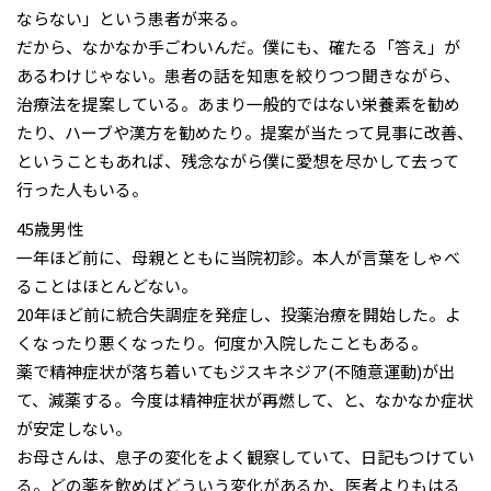
ならない」という患者が来る。
だから、なかなか手ごわいんだ。僕にも、確たる「答え」が
あるわけじゃない。患者の話を知恵を絞りつつ聞きながら、
治療法を提案している。あまり一般的ではない栄養素を勧め
たり、ハーブや漢方を勧めたり。提案が当たって見事に改善、
ということもあれば、残念ながら僕に愛想を尽かして去って
行った人もいる。
45歳男性
一年ほど前に、母親とともに当院初診。本人が言葉をしゃべ
ることはほとんどない。
20年ほど前に統合失調症を発症し、投薬治療を開始した。よ
くなったり悪くなったり。何度か入院したこともある。
薬で精神症状が落ち着いてもジスキネジア(不随意運動)が出
て、減薬する。今度は精神症状が再燃して、と、なかなか症状
が安定しない。
お母さんは、息子の変化をよく観察していて、日記もつけてい
る。どの薬を飲めばどういう変化があるか、医者よりもはる