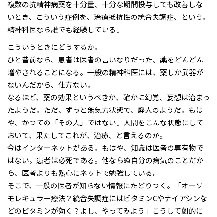
複数の抗精神病薬を十分量、十分な期間投与しても改善しな
いとき、こういう症例を、治療抵抗性の統合失調症、という。
精神科医なら誰でも経験している。
こういうときにどうするか。
ひと昔前なら、患者は医者の言いなりだった。薬をどんどん
増やされることになる。一般の精神科医には、薬しか武器が
ないんだから、仕方ない。
なるほど、薬の効果というべきか、確かに幻覚、妄想は治まっ
たようだ。ただ、ずっと無気力状態で、廃人のようだ。もは
や、かつての「その人」ではない。人間をこんな状態にして
おいて、果たしてこれが、治療、と言えるのか。
今はインターネットがある。もはや、知識は医者の専有物で
はない。患者は必死である。他ならぬ自分の病気のことだか
ら、医者よりも熱心にネットで勉強している。
そこで、一般の医者が知らない情報にたどりつく。「オーソ
モレキュラー療法？統合失調症にはビタミンCやナイアシンな
どのビタミンが効く？よし、やってみよう」こうして劇的に