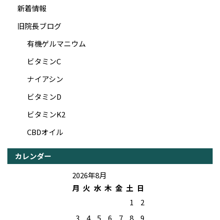
新着情報
旧院長ブログ
有機ゲルマニウム
ビタミンC
ナイアシン
ビタミンD
ビタミンK2
CBDオイル
カレンダー
2026年8月
月
火
水
木
金
土
日
1
2
3
4
5
6
7
8
9