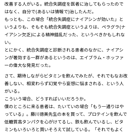
改善する人がいる。統合失調症を医者に治してもらったので
はなく、自分で(あるいは情報で)治したんだ。
もっとも、この場合「統合失調症にナイアシンが効いた」と
いうよりも、そもそも統合失調症というよりは、ペラグラ(ナ
イアシン欠乏)による精神錯乱だった、というべきかもしれな
い。
とにかく、統合失調症と診断される患者のなかに、ナイアシ
ンが著効する一群があるというのは、エイブラム・ホッファ
ーの偉大な発見だった。
さて、期待しながらビタミンを飲んでみたが、それでもなお改
善しない、相変わらず幻覚やら妄想に悩まされる、という人
がいる。
こういう場合、どうすればいいだろうか。
僕のところに来る患者は、たいていの場合「もう一通りはや
っている」。藤川徳美先生の本を買って、プロテインを飲んで
低糖質高タンパクを心がけてるし、鉄も飲んでいるし、ビタ
ミンもいろいろと買いそろえて試している。「それでもよく