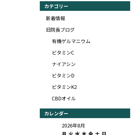
カテゴリー
新着情報
旧院長ブログ
有機ゲルマニウム
ビタミンC
ナイアシン
ビタミンD
ビタミンK2
CBDオイル
カレンダー
2026年8月
月
火
水
木
金
土
日