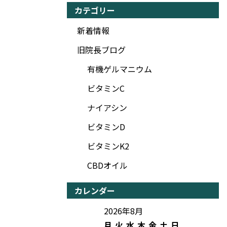
カテゴリー
新着情報
旧院長ブログ
有機ゲルマニウム
ビタミンC
ナイアシン
ビタミンD
ビタミンK2
CBDオイル
カレンダー
2026年8月
月
火
水
木
金
土
日