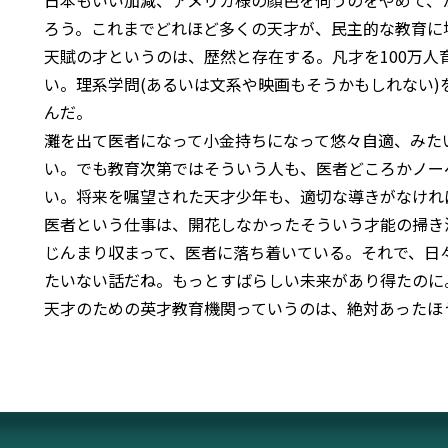
日本もいい加減、アメリカ様の顔色を伺うのをやめて、
ろう。これまでどれほど多くの天才が、民主的な教育に
天賦の才というのは、歴然と存在する。凡才を100万人
い。理系学問(あるいは文系や映画もそうかもしれない
んだ。
灘を出て医者になって小金持ちになって悠々自適、みた
い。でも教育次第ではそういう人も、医者どころかノー
い。将来を嘱望された天才少年も、適切な導きがなけれ
医者という仕事は、開花しなかったそういう才能の掃き
じんまり収まって、医者に落ち着いている。それで、日
たいない話だね。もっとすばらしい未来があり得たのに
天才のための英才教育機関っていうのは、絶対あったほ