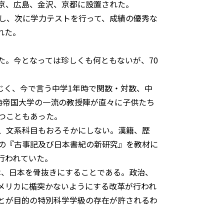
京、広島、金沢、京都に設置された。
別し、次に学力テストを行って、成績の優秀な
れた。
た。今となっては珍しくも何ともないが、70
じく、今で言う中学1年時で関数・対数、中
時帝国大学の一流の教授陣が直々に子供たち
つこともあった。
、文系科目もおろそかにしない。漢籍、歴
の『古事記及び日本書紀の新研究』を教材に
行われていた。
は、日本を骨抜きにすることである。政治、
メリカに楯突かないようにする改革が行われ
とが目的の特別科学学級の存在が許されるわ