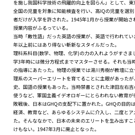
を施し我国科学技術の飛躍的向上を図らん」として、東
全国の児童を対象に知能検査を行い、高IQの児童を選
者だけが入学を許された。1945年1月から授業が開始さ
授業内容がふるっている。
当時「敵性語」だった英語の授業が、英語で行われてい
年以上前にはあり得ない斬新なスタイルだった。
理科系科目(数学、物理、化学)の力の入れようがすさま
学3年時には微分方程式までマスターさせる。それも当
の指導にあたった。物理の授業では湯川秀樹が教壇に立
理系のスーパーエリートを育てることに主眼があったが
史、国語の授業もあった。当時禁書とされた津田左右吉
使うなど、軍国主義イデオロギーにとらわれない教育が
敗戦後、日本はGHQの支配下に置かれた。GHQの目的
経済、教育など、あらゆるシステムに介入し、二度とア
た。そんななかで、日本の未来のエリートを生み出すこ
けもない。1947年3月に廃止となった。