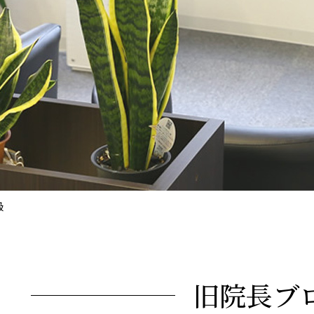
級
旧院長ブ