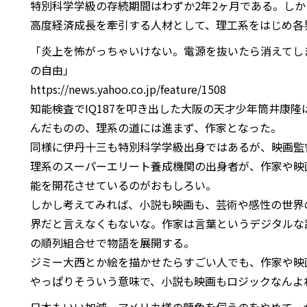
特別科学学級の存続期間はわずか2年2ヶ月である。し
高度経済成長を牽引する人材として、理工系をはじめ各
「炎上を怖がっちゃいけない。電源を抜いたら消えてしま
の自由」
https://news.yahoo.co.jp/feature/1508
知能検査でIQ187を叩き出した大阪の天才少年筒井康
んだものの、理系の道には進まず、作家となった。
同様に伊丹十三も特別科学学級出身ではあるが、映画監
理系のスーパーエリート養成機関の出身者が、作家や映
能を開花させているのがおもしろい。
しかし考えてみれば、小説も映画も、芸術や感性の世界
界だと言えなくもないな。作家は言葉というデジタルな
の順列組合せで物語を展開する。
ジミー大西とか絵を描かせたらすごい人でも、作家や映画
やっぱりそういう意味で、小説も映画もロジックなんよ