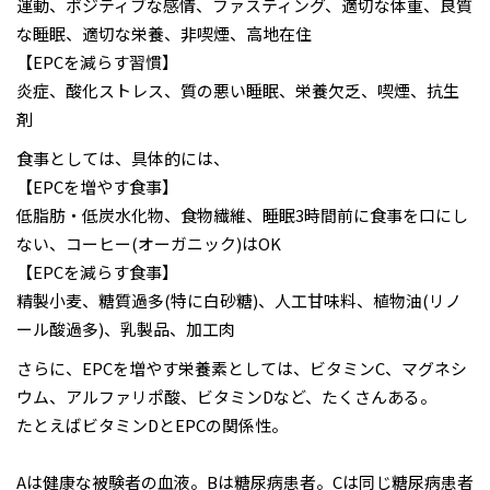
運動、ポジティブな感情、ファスティング、適切な体重、良質
な睡眠、適切な栄養、非喫煙、高地在住
【EPCを減らす習慣】
炎症、酸化ストレス、質の悪い睡眠、栄養欠乏、喫煙、抗生
剤
食事としては、具体的には、
【EPCを増やす食事】
低脂肪・低炭水化物、食物繊維、睡眠3時間前に食事を口にし
ない、コーヒー(オーガニック)はOK
【EPCを減らす食事】
精製小麦、糖質過多(特に白砂糖)、人工甘味料、植物油(リノ
ール酸過多)、乳製品、加工肉
さらに、EPCを増やす栄養素としては、ビタミンC、マグネシ
ウム、アルファリポ酸、ビタミンDなど、たくさんある。
たとえばビタミンDとEPCの関係性。
Aは健康な被験者の血液。Bは糖尿病患者。Cは同じ糖尿病患者