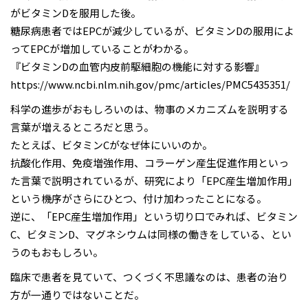
がビタミンDを服用した後。
糖尿病患者ではEPCが減少しているが、ビタミンDの服用によ
ってEPCが増加していることがわかる。
『ビタミンDの血管内皮前駆細胞の機能に対する影響』
https://www.ncbi.nlm.nih.gov/pmc/articles/PMC5435351/
科学の進歩がおもしろいのは、物事のメカニズムを説明する
言葉が増えるところだと思う。
たとえば、ビタミンCがなぜ体にいいのか。
抗酸化作用、免疫増強作用、コラーゲン産生促進作用といっ
た言葉で説明されているが、研究により「EPC産生増加作用」
という機序がさらにひとつ、付け加わったことになる。
逆に、「EPC産生増加作用」という切り口でみれば、ビタミン
C、ビタミンD、マグネシウムは同様の働きをしている、とい
うのもおもしろい。
臨床で患者を見ていて、つくづく不思議なのは、患者の治り
方が一通りではないことだ。