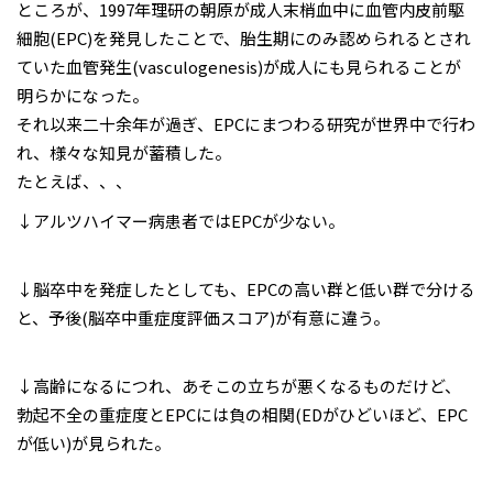
ところが、1997年理研の朝原が成人末梢血中に血管内皮前駆
細胞(EPC)を発見したことで、胎生期にのみ認められるとされ
ていた血管発生(vasculogenesis)が成人にも見られることが
明らかになった。
それ以来二十余年が過ぎ、EPCにまつわる研究が世界中で行わ
れ、様々な知見が蓄積した。
たとえば、、、
↓アルツハイマー病患者ではEPCが少ない。
↓脳卒中を発症したとしても、EPCの高い群と低い群で分ける
と、予後(脳卒中重症度評価スコア)が有意に違う。
↓高齢になるにつれ、あそこの立ちが悪くなるものだけど、
勃起不全の重症度とEPCには負の相関(EDがひどいほど、EPC
が低い)が見られた。