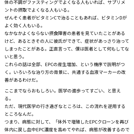
体の不調がファスティングでよくなる人もいれば、サプリメ
ントの摂取でよくなる人もいる。
ぜんそく患者がビタミンCで治ることもあれば、ビタミンDが
よく効く人もいる。
なかなかよくならない摂食障害の患者を見ていたことがある
けど、あるときその人に彼氏ができて、症状があっさり治って
しまったことがある。正直言って、僕は医者として何もしてな
いと思う。
これらの話は全部、EPCの産生増加、という機序で説明がつ
く。いろいろな治り方の背景に、共通する血液マーカーの改
善があるわけだ。
ここまでならおもしろい。医学の進歩ってすごい、と思え
る。
ただ、現代医学の行き過ぎなところは、この流れを逆用する
ところなんだ。
つまり、病態に対して、「体外で増殖したEPCクローンを再び
体内に戻し血中EPC濃度を高めてやれば、病態が改善するので