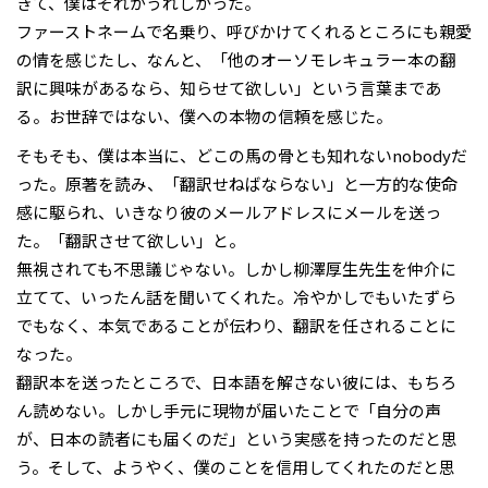
きて、僕はそれがうれしかった。
ファーストネームで名乗り、呼びかけてくれるところにも親愛
の情を感じたし、なんと、「他のオーソモレキュラー本の翻
訳に興味があるなら、知らせて欲しい」という言葉まであ
る。お世辞ではない、僕への本物の信頼を感じた。
そもそも、僕は本当に、どこの馬の骨とも知れないnobodyだ
った。原著を読み、「翻訳せねばならない」と一方的な使命
感に駆られ、いきなり彼のメールアドレスにメールを送っ
た。「翻訳させて欲しい」と。
無視されても不思議じゃない。しかし柳澤厚生先生を仲介に
立てて、いったん話を聞いてくれた。冷やかしでもいたずら
でもなく、本気であることが伝わり、翻訳を任されることに
なった。
翻訳本を送ったところで、日本語を解さない彼には、もちろ
ん読めない。しかし手元に現物が届いたことで「自分の声
が、日本の読者にも届くのだ」という実感を持ったのだと思
う。そして、ようやく、僕のことを信用してくれたのだと思