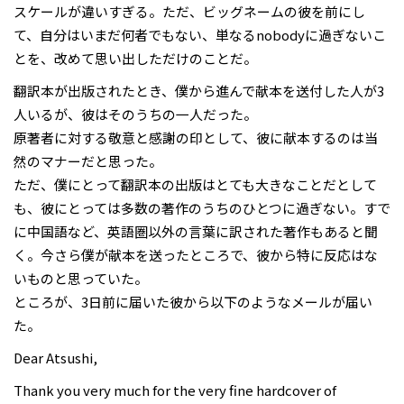
スケールが違いすぎる。ただ、ビッグネームの彼を前にし
て、自分はいまだ何者でもない、単なるnobodyに過ぎないこ
とを、改めて思い出しただけのことだ。
翻訳本が出版されたとき、僕から進んで献本を送付した人が3
人いるが、彼はそのうちの一人だった。
原著者に対する敬意と感謝の印として、彼に献本するのは当
然のマナーだと思った。
ただ、僕にとって翻訳本の出版はとても大きなことだとして
も、彼にとっては多数の著作のうちのひとつに過ぎない。すで
に中国語など、英語圏以外の言葉に訳された著作もあると聞
く。今さら僕が献本を送ったところで、彼から特に反応はな
いものと思っていた。
ところが、3日前に届いた彼から以下のようなメールが届い
た。
Dear Atsushi,
Thank you very much for the very fine hardcover of