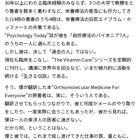
30年以上にわたる臨床経験のみならず、3つの大学で教鞭をと
り著書を数多く著わすなど、栄養療法の普及にも尽力してき
た(14冊の著書のうち4冊は、栄養療法の巨匠エイブラム・ホ
ッファーとの共著である)。
“Psychology Today”誌が彼を「自然療法のパイオニア7人」
のうちの一人に選んだこともある。
しかし彼は、決して「過去の人」ではない。
現在も臨床をこなし、”The Vitamin Cure”シリーズを定期的
に刊行し、講演に世界中を回るなど、いまだ精力的に活動を
続ける「生きる伝説」である。
そう、僕が翻訳した本”Orthomolecular Medicine For
Everyone”の原著者は、実に、そういう人である。
翻訳させてもらったつながりで、彼と何度かメールのやり取り
をしたり、一度実際に会うこともあったが、彼から見れば、
僕は一人の東洋人の医者に過ぎない。
だから何、ということはない。
僕と彼では、これまで成し遂げてきた仕事の質、量ともに、