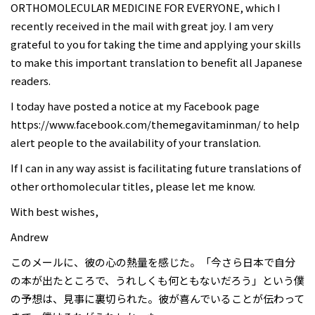
ORTHOMOLECULAR MEDICINE FOR EVERYONE, which I
recently received in the mail with great joy. I am very
grateful to you for taking the time and applying your skills
to make this important translation to benefit all Japanese
readers.
I today have posted a notice at my Facebook page
https://www.facebook.com/themegavitaminman/ to help
alert people to the availability of your translation.
If I can in any way assist is facilitating future translations of
other orthomolecular titles, please let me know.
With best wishes,
Andrew
このメールに、彼の心の熱量を感じた。「今さら日本で自分
の本が出たところで、うれしくも何ともないだろう」という僕
の予想は、見事に裏切られた。彼が喜んでいることが伝わって