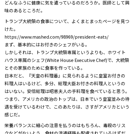
どんなふうに健康に気を遣っているのだろうか。医師として興
味のあるところだ。
トランプ大統領の食事について、よくまとまったページを見つ
けた。
https://www.mashed.com/98969/president-eats/
まず、基本的にはお付きのシェフがいる。
しかしそれは、トランプ大統領専属というよりも、ホワイト
ハウス専属のシェフ(White House Executive Chef)で、大統領
とその家族のために食事を作っている。
日本だと、『天皇の料理番』に見られるように皇室お付きの
料理人はいるけど、多分、総理大臣お付きの料理人というの
はいない。安倍総理は昭恵夫人の手料理を食べていると思う。
つまり、アメリカの政治のトップは、日本でいう皇室並みの待
遇を受けているわけで、このあたりは、さすがアメリカという
感じだ。
栄養バランスに細心の注意を払うのはもちろん、毒殺のリス
クなどがないよう、食材の流通経路も配慮されているはずだ