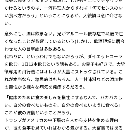
高級な肉をウェルダンで調理し、しかもそこにケチャップを
かけるというのは、一流料理人からすれば「何てセンスのな
い食べ方だろう」ということになるが、大統領は意に介さな
い。
意外にも、酒は飲まない。兄がアルコール依存症で41歳で亡
くなったことが影響しているという(しかし、飲酒現場に居合
わせた人の目撃談は多数ある)。
代わりに、というわけでもないだろうが、ダイエットコーラ
を飲む。1日12本飲むという話もある。お菓子も好きで、大統
領専用の飛行機にはオレオが大量にストックされている。こ
れが本当なら、糖尿病はもちろん、人工甘味料などの添加物
の毒性から様々な病気を発症するだろう。
「健康のために食の楽しみを犠牲にするなんて、バカバカし
い。自分の食べたいものを、自分の食べたいように食べる」
これが彼の流儀ということだろう。
トランプがアメリカの中下層の白人から支持を集める理由
が、彼の食事を見ていればわかる気がする。大富豪ではある