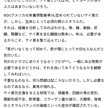
てもいいところだが、ケイ素といえば何、とイメージが浮か
ぶ人はあまりいないだろう。
RDI(アメリカの栄養摂取基準)も定められていないケイ素だ
が、しかし、生体にとって必須の微小ミネラルだ。
それは、組織を分析してみればわかる。骨、腱、動脈、肝
臓、腎臓など、ケイ素を含む臓器は数多い。体は、必要があ
るからこそ、ケイ素を取り込んでいる。
「君がいなくなって初めて、君が僕にとって大切な人なんだと
気付いた」
何かのドラマにありそうなセリフだが^^;、一般にある物質が
必要であるかどうかは、それを抜いてみてどうなるかを観察
してみればいい。
不要なものなら、何ら問題は起こらないだろう。しかし必要な
ものであるなら、異常が現れる。
ケイ素欠乏食を与える研究では、頭蓋骨、四肢の骨の変形、
関節形成不全、軟骨量、コラーゲン量の減少、大腿骨、脊椎
のミネラルバランスの破綻といった症状が確認されている。