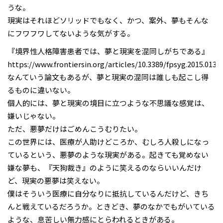
うな。
現実はそれほどソリッドでもなく、かつ、案外、夢もそんな
にフワフワしてないような気がする。
『境界性人格障害患者では、夢と現実を混同しがちである』
https://www.frontiersin.org/articles/10.3389/fpsyg.2015.01393
なんていう論文もあるが、夢と現実の混同は誰しも起こし得
るものに違いない。
個人的には、夢と現実の境目に立つような不思議な感覚は、
嫌いじゃない。
ただ、悪夢だけはごめんこうむりたい。
この世界には、医療が人助けどころか、むしろ人殺しになっ
ているという、悪夢のような現実がある。起きても覚めない
嫌な夢も、『天狗裁き』のように笑えるのならいいんだけ
ど、現実の悪夢は笑えない。
僕はそういう医療に自分なりに抵抗しているんだけど、きち
んと戦えているだろうか。ときどき、夢のなかでもがいている
ような、息苦しい無力感にとらわれるときがある。