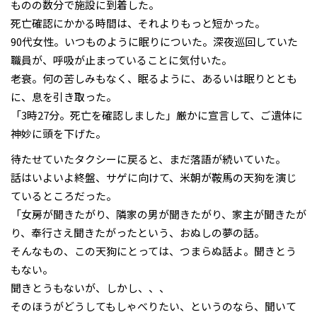
ものの数分で施設に到着した。
死亡確認にかかる時間は、それよりもっと短かった。
90代女性。いつものように眠りについた。深夜巡回していた
職員が、呼吸が止まっていることに気付いた。
老衰。何の苦しみもなく、眠るように、あるいは眠りととも
に、息を引き取った。
「3時27分。死亡を確認しました」厳かに宣言して、ご遺体に
神妙に頭を下げた。
待たせていたタクシーに戻ると、まだ落語が続いていた。
話はいよいよ終盤、サゲに向けて、米朝が鞍馬の天狗を演じ
ているところだった。
「女房が聞きたがり、隣家の男が聞きたがり、家主が聞きたが
り、奉行さえ聞きたがったという、おぬしの夢の話。
そんなもの、この天狗にとっては、つまらぬ話よ。聞きとう
もない。
聞きとうもないが、しかし、、、
そのほうがどうしてもしゃべりたい、というのなら、聞いて