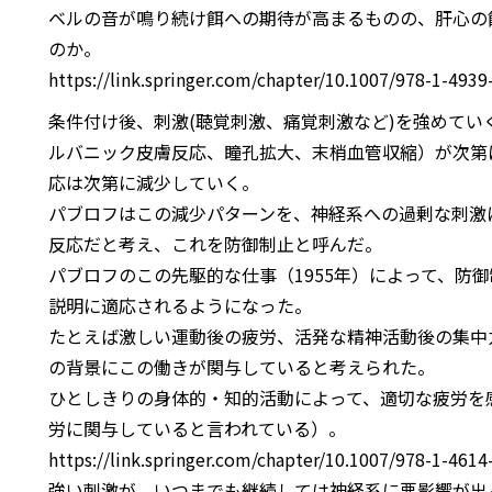
ベルの音が鳴り続け餌への期待が高まるものの、肝心の
のか。
https://link.springer.com/chapter/10.1007/978-1-493
条件付け後、刺激(聴覚刺激、痛覚刺激など)を強めてい
ルバニック皮膚反応、瞳孔拡大、末梢血管収縮）が次第
応は次第に減少していく。
パブロフはこの減少パターンを、神経系への過剰な刺激
反応だと考え、これを防御制止と呼んだ。
パブロフのこの先駆的な仕事（1955年）によって、防
説明に適応されるようになった。
たとえば激しい運動後の疲労、活発な精神活動後の集中
の背景にこの働きが関与していると考えられた。
ひとしきりの身体的・知的活動によって、適切な疲労を
労に関与していると言われている）。
https://link.springer.com/chapter/10.1007/978-1-461
強い刺激が、いつまでも継続しては神経系に悪影響が出