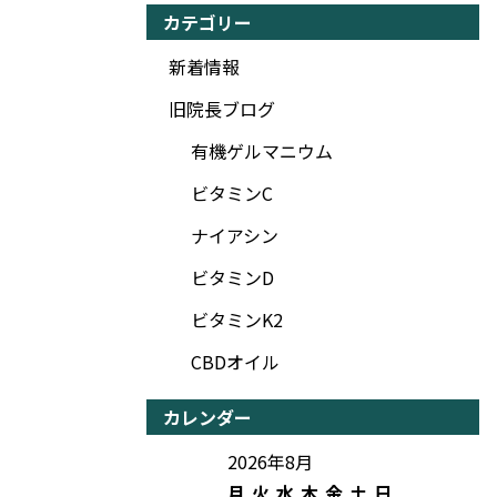
カテゴリー
新着情報
旧院長ブログ
有機ゲルマニウム
ビタミンC
ナイアシン
ビタミンD
ビタミンK2
CBDオイル
カレンダー
2026年8月
月
火
水
木
金
土
日