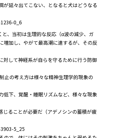
餌が延々出てこない、となると犬はどうなる
9-1236-0_6
くと、当初は生理的な反応（α波の減少、ガ
に増加し、やがて最高潮に達するが、その反
に対して神経系が自らを守るために行う防御
御制止の考え方は様々な精神生理学的現象の
力低下、覚醒・睡眠リズムなど、様々な現象
感じることが必要だ（アデノシンの蓄積が疲
4-3903-5_25
るので、体にはその刺激をちゃんと弱めるた