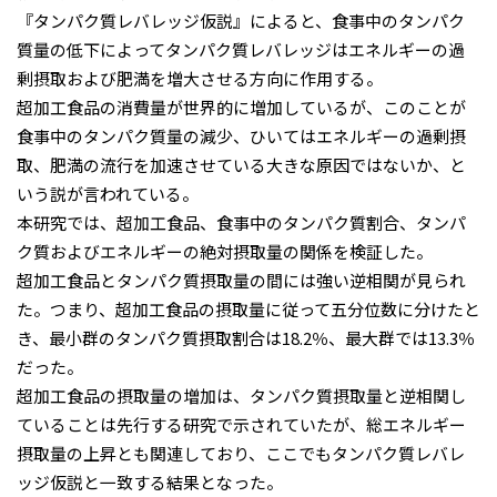
『タンパク質レバレッジ仮説』によると、食事中のタンパク
質量の低下によってタンパク質レバレッジはエネルギーの過
剰摂取および肥満を増大させる方向に作用する。
超加工食品の消費量が世界的に増加しているが、このことが
食事中のタンパク質量の減少、ひいてはエネルギーの過剰摂
取、肥満の流行を加速させている大きな原因ではないか、と
いう説が言われている。
本研究では、超加工食品、食事中のタンパク質割合、タンパ
ク質およびエネルギーの絶対摂取量の関係を検証した。
超加工食品とタンパク質摂取量の間には強い逆相関が見られ
た。つまり、超加工食品の摂取量に従って五分位数に分けたと
き、最小群のタンパク質摂取割合は18.2％、最大群では13.3％
だった。
超加工食品の摂取量の増加は、タンパク質摂取量と逆相関し
ていることは先行する研究で示されていたが、総エネルギー
摂取量の上昇とも関連しており、ここでもタンパク質レバレ
ッジ仮説と一致する結果となった。