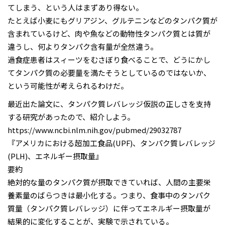
てしまう、という人はまずあり得ない。
たとえば小麦にもグリアジン、グルテニンなどのタンパク質が
含まれているけど、肉や魚などの動物性タンパク質とは質が
違うし、何よりタンパク含有量が全然違う。
過食症患者はスィーツをむさぼり食べることで、どうにかし
てタンパク質の必要量を満たそうとしているのではないか、
という可能性が考えられるわけだ。
最近出た論文に、タンパク質レバレッジ仮説の正しさを支持
する研究があったので、紹介しよう。
https://www.ncbi.nlm.nih.gov/pubmed/29032787
『アメリカにおける超加工食品(UPF)、タンパク質レバレッジ
(PLH)、エネルギー摂取量』
要約
絶対的な量のタンパク質が摂取できていれば、人間の主要栄
養素量のばらつきは最小化する。つまり、食事中のタンパク
質量（タンパク質レバレッジ）に伴ってエネルギー摂取量が
結果的に変化することが、実験で示されている。