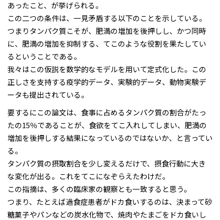
あったこと、が挙げられる。
この二つの条件は、一見矛盾する以下のことを示している。
つまりタンパク質こそが、肥満の増加を後押しし、かつ同時
に、肥満の増加を抑制する、てこのような役割を果たしてい
るということである。
我々はこの仮説を数学的なモデルを用いて定式化した。この
正しさを支持する疫学的データ、実験的データ、動物実験デ
ータも提出されている。
要するにこの論文は、食事に占めるタンパク質の割合がたっ
たの15％であることが、食欲をてこ入れしてしまい、肥満の
増加を後押しする結果になっているのではないか、と言ってい
る。
タンパク質の摂取割合を少し変えるだけで、摂食行動に大き
な変化が出る。これをてこになぞらえたわけだ。
この指摘は、多くの臨床家の観察とも一致すると思う。
つまり、たとえば過食症患者がドカ食いするのは、決まって砂
糖菓子やパンなどの炭水化物で、焼肉やたまごをドカ食いし