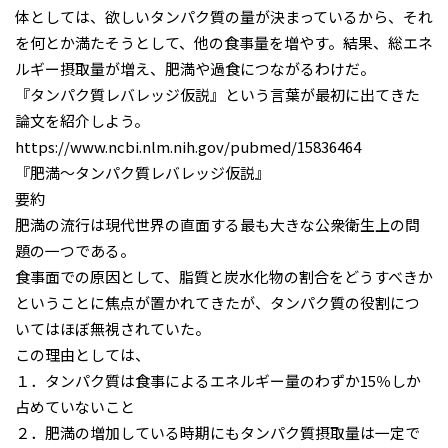
体としては、欲しいタンパク質の量が決まっているから、それ
を何とか満たそうとして、他の食事量を増やす。結果、総エネ
ルギー摂取量が増え、肥満や過食につながるわけだ。
『タンパク質レバレッジ仮説』という言葉が最初に出てきた
論文を紹介しよう。
https://www.ncbi.nlm.nih.gov/pubmed/15836464
『肥満～タンパク質レバレッジ仮説』
要約
肥満の流行は現代世界の直面する最も大きな公衆衛生上の問
題の一つである。
食事面での原因として、脂質と炭水化物の割合をどうすべきか
ということに焦点が置かれてきたが、タンパク質の役割につ
いてはほぼ無視されていた。
この理由としては、
１．タンパク質は食事によるエネルギー量のわずか15％しか
占めていないこと
２．肥満の増加している時期にもタンパク質摂取量は一定で