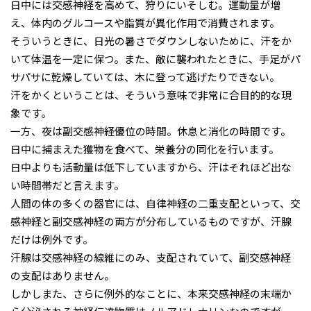
日中には交感神経を高めて、狩りにいそしむ。運動量が増
え、体内のグルコースや脂質が異化作用で消費されます。
そういうときに、日光の暑さでダウンしないために、汗をか
いて体温を一定に保つ。また、敵に襲われたときに、手足がパ
サパサに乾燥していては、木に登って逃げたりできない。
汗をかくということは、そういう意味で非常に合目的的な現
象です。
一方、夜は副交感神経優位の時間。休息と消化の時間です。
日中に捕まえた獲物を食べて、栄養分の同化を行います。
日中よりも活動量は低下していますから、汗はそれほど出な
い時間帯だと言えます。
人間の体の多くの器官には、自律神経の二重支配といって、交
感神経と副交感神経の両方が分布しているものですが、汗腺
だけは例外です。
汗腺は交感神経の線維にのみ、支配されていて、副交感神経
の支配はありません。
しかしまた、さらに例外的なことに、本来交感神経の末端か