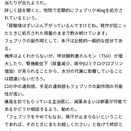
当たりが出たようだ。
詳しく話を聞くと、他院で定期的にフェブリク40㎎を処方さ
れているという。
「尿酸値はずいぶん下がっているんですけどね。発作が起こっ
たときに処方された用量のままで飲み続けています」
フェブリクの副作用として、多汗は比較的一般的な症状であ
る。
機序はよくわからないが、甲状腺刺激ホルモン（TSH）が増
大したり、腎機能低下（尿量減少、尿中β2ミクログロブリン
増加）が見られることから、水分の代謝に影響していること
は間違いないだろう。
口の中の違和感、手足の違和感もフェブリクの副作用の可能
性が高い。
痛風を診てもらっている主治医に、減薬あるいは断薬が可能で
あるかどうか相談するよう、勧めた。
「フェブリクをやめてもなお、発汗が止まらないということ
であれば、そのときにまたお越しください」と告げて終診と