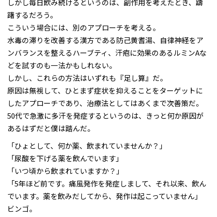
しかし毎日飲み続けるというのは、副作用を考えたとき、躊
躇するだろう。
こういう場合には、別のアプローチを考える。
水毒の滞りを改善する漢方である防己黄耆湯、自律神経をア
ンバランスを整えるハーブティ、汗疱に効果のあるルミンAな
どを試すのも一法かもしれない。
しかし、これらの方法はいずれも『足し算』だ。
原因は無視して、ひとまず症状を抑えることをターゲットに
したアプローチであり、治療法としてはあくまで次善策だ。
50代で急激に多汗を発症するというのは、きっと何か原因が
あるはずだと僕は踏んだ。
「ひょとして、何か薬、飲まれていませんか？」
「尿酸を下げる薬を飲んでいます」
「いつ頃から飲まれていますか？」
「5年ほど前です。痛風発作を発症しまして、それ以来、飲ん
でいます。薬を飲みだしてから、発作は起こっていません」
ビンゴ。