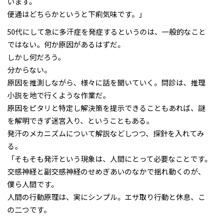
います。
便通はどちらかというと下痢気味です。」
50代にして急に多汗症を発症するというのは、一般的なこと
ではない。何か原因があるはずだ。
しかし何だろう。
分からない。
原因を推測しながら、様々に話を聞いていく。問診は、推理
小説を地で行くような作業だ。
原因をピタリと特定し解決策を提示できることもあれば、謎
を解明できず迷宮入り、ということもある。
発汗のメカニズムについて解説などしつつ、探針を入れてみ
る。
「そもそも発汗という現象は、人間にとって必要なことです。
交感神経と副交感神経のせめぎあいのなかで揺れ動くのが、
僕ら人間です。
人間の行動原理は、実にシンプル。エサ取り行動と休息、こ
の二つです。