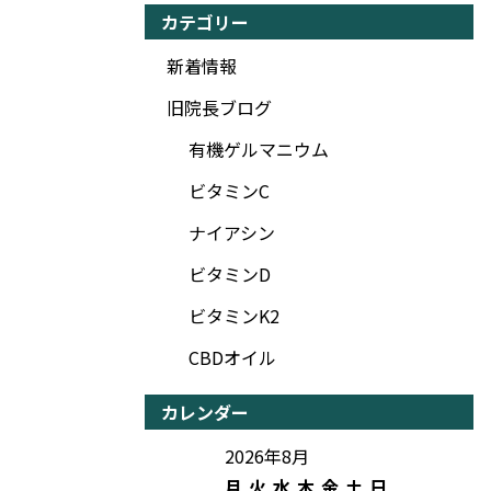
カテゴリー
新着情報
旧院長ブログ
有機ゲルマニウム
ビタミンC
ナイアシン
ビタミンD
ビタミンK2
CBDオイル
カレンダー
2026年8月
月
火
水
木
金
土
日