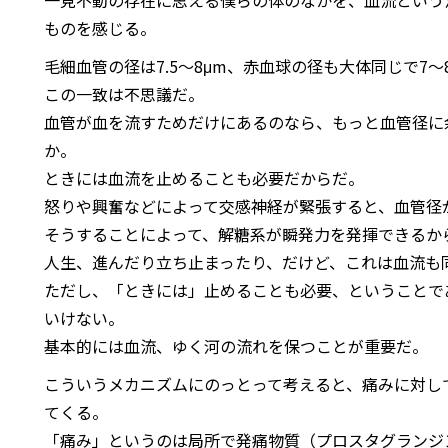
一見不動の存在に思える僕らの体のなかを、血流という
ものを感じる。
毛細血管の径は7.5～8μm、赤血球の径も大体同じで7～
この一致は不思議だ。
血管が血を流すためだけにあるのなら、もっと血管径に
か。
ときには血流を止めることも必要だからだ。
怒りや興奮などによって交感神経が緊張すると、血管径
そうすることによって、解糖系が瞬発力を発揮できるか
人生、進んだり立ち止まったり、だけど、これは血流も
ただし、「ときには」止めることも必要、ということで
いけない。
基本的には血流、ゆく河の流れを保つことが重要だ。
こういうメカニズムにのっとって考えると、痛みに対し
てくる。
「痛み」というのは局所で発痛物質（プロスタグランジ