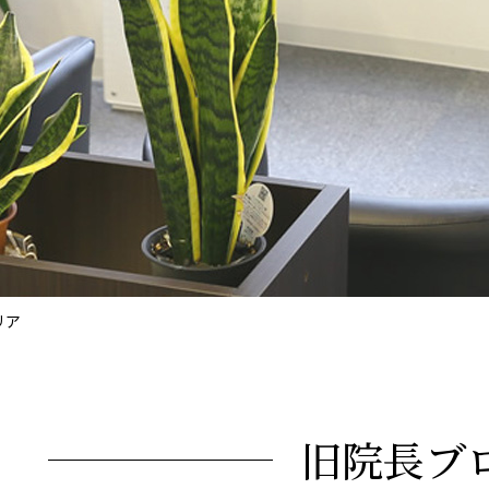
リア
旧院長ブ