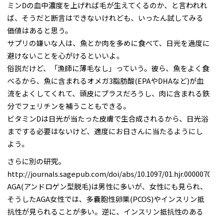
ミンDの血中濃度を上げれば毛が生えてくるのか、と言われれ
ば、そうだと断言はできないけれども、いったん試してみる
価値はあると思う。
サプリの嫌いな人は、魚とか肉を多めに食べて、日光を過度に
避けないことを心がけるといいよ。
俗説だけど、「漁師に薄毛なし」っていう。彼ら、魚をよく食
べるから、魚に含まれるオメガ3脂肪酸(EPAやDHAなど)が血
流をよくしてくれて、頭皮にプラスだろうし、肉に含まれる鉄
分でフェリチンを補うこともできる。
ビタミンDは日光が当たった皮膚で生合成されるから、日光浴
までする必要はないけど、適度にお日さんに当たるようにし
よう。
さらに別の研究。
http://journals.sagepub.com/doi/abs/10.1097/01.hjr.00000702
AGA(アンドロゲン型脱毛)は男性に多いが、女性にも見られ、
そうしたAGA女性では、多嚢胞性卵巣(PCOS)やインスリン抵
抗性が見られることが多い。逆に、インスリン抵抗性のある