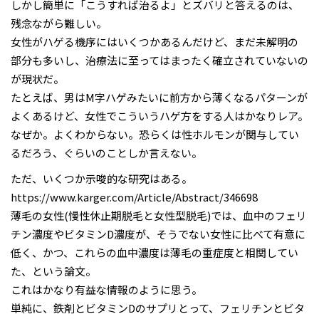
しかし簡単に「こうすれば治るよ」とズバリと答えるのは、
残念ながら難しい。
女性がハゲる機序にはいくつかあるんだけど、まだ未解明の
部分も多いし、治療法に至ってはまったく確立されていないの
が現状だ。
たとえば、男はM字ハゲみたいに前方から薄くなるパターンが
よくあるけど、女性でこういうハゲ方をする人はかなりレア。
なぜか。よくわからない。恐らくは性ホルモンが関与してい
るだろう、ぐらいのことしか言えない。
ただ、いくつか示唆的な研究はある。
https://www.karger.com/Article/Abstract/346698
薄毛の女性(慢性休止期脱毛と女性型脱毛)では、血中のフェリ
チン濃度やビタミンD濃度が、そうでない女性に比べて有意に
低く、かつ、これらの血中濃度は薄毛の重症度と相関してい
た、という論文。
これはかなり有益な情報のように思う。
単純に、鉄剤とビタミンDのサプリとって、フェリチンとビタ