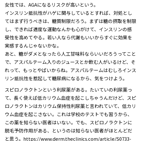
女性では、AGAになるリスクが高いという。
インスリン抵抗性がハゲに関与しているとすれば、対処とし
てはまず行うべきは、糖質制限だろう。まずは糖の摂取を制限
し、できれば適度な運動なんかも心がけて、インスリンの感
受性を高めてやる。若い人なら代謝もいいからすぐに効果を
実感するんじゃないかな。
あと、糖がダメとなったら人工甘味料ならいいだろうってこと
で、アスパルテーム入りのジュースとか飲む人がいるけど、そ
れって、もっとやばいからね。アスパルテームはむしろインス
リン抵抗性を惹起して糖尿病になるから、気をつけよう。
スピロノラクトンという利尿薬がある。たいていの利尿薬っ
て、長く使えば低カリウム血症を起こしちゃうんだけど、スピ
ロノラクトンはカリウム保持性利尿薬と言われていて、低カリ
ウム血症を起こさない。これは学校のテストでも習うから、
この薬を知らない医者はいない。でも、スピロノラクトンに
脱毛予防作用がある、というのは知らない医者がほとんどだ
と思う。https://www.derm.theclinics.com/article/S0733-