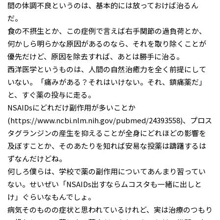
間の体調不良というのは、基本的には放っておけば治るん
だ。
食の不摂生とか、この症例で言えば右手関節の過負荷とか、
何かしら明らかな原因があるのなら、それを取り除くことが
優先だけど、原因を除去すれば、あとは勝手に治る。
西洋医学というものは、人間の自然治癒力を全く前提にして
いない。「痛みがある？それはいけない。それ、鎮痛薬だ」
と、すぐ薬の投与に走る。
NSAIDsにどれだけ副作用が多いことか
(https://www.ncbi.nlm.nih.gov/pubmed/24393558)、プロス
タグランジンの産生を抑えることが全身にどれほどの影響を
及ぼすことか、そのあたりを知れば安易な投薬は躊躇するは
ずなんだけどね。
何しろ僕らは、学校で薬の副作用についてあんまり習ってい
ない。せいぜい「NSAIDs出すならムコスタも一緒に出しと
け」ぐらいなもんでしょ。
病気そのものの症状と思われているけれど、実は治療のつもり