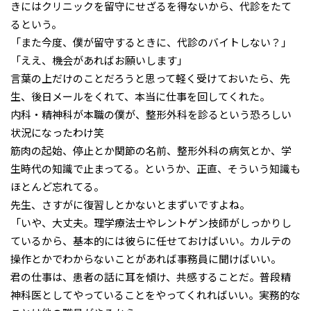
きにはクリニックを留守にせざるを得ないから、代診をたて
るという。
「また今度、僕が留守するときに、代診のバイトしない？」
「ええ、機会があればお願いします」
言葉の上だけのことだろうと思って軽く受けておいたら、先
生、後日メールをくれて、本当に仕事を回してくれた。
内科・精神科が本職の僕が、整形外科を診るという恐ろしい
状況になったわけ笑
筋肉の起始、停止とか関節の名前、整形外科の病気とか、学
生時代の知識で止まってる。というか、正直、そういう知識も
ほとんど忘れてる。
先生、さすがに復習しとかないとまずいですよね。
「いや、大丈夫。理学療法士やレントゲン技師がしっかりし
ているから、基本的には彼らに任せておけばいい。カルテの
操作とかでわからないことがあれば事務員に聞けばいい。
君の仕事は、患者の話に耳を傾け、共感することだ。普段精
神科医としてやっていることをやってくれればいい。実務的な