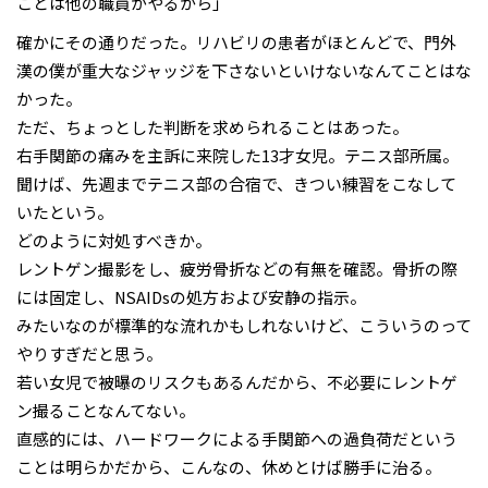
ことは他の職員がやるから」
確かにその通りだった。リハビリの患者がほとんどで、門外
漢の僕が重大なジャッジを下さないといけないなんてことはな
かった。
ただ、ちょっとした判断を求められることはあった。
右手関節の痛みを主訴に来院した13才女児。テニス部所属。
聞けば、先週までテニス部の合宿で、きつい練習をこなして
いたという。
どのように対処すべきか。
レントゲン撮影をし、疲労骨折などの有無を確認。骨折の際
には固定し、NSAIDsの処方および安静の指示。
みたいなのが標準的な流れかもしれないけど、こういうのって
やりすぎだと思う。
若い女児で被曝のリスクもあるんだから、不必要にレントゲ
ン撮ることなんてない。
直感的には、ハードワークによる手関節への過負荷だという
ことは明らかだから、こんなの、休めとけば勝手に治る。