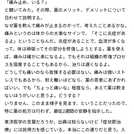
「痛み止め、いる？」
と聞いてみた。その際、薬のメリット、デメリットについて
合わせて説明する。
なぜ薬を飲んで痛みが止まるのかって、考えたことあるかな。
痛みというのは体からの大事なサインで、「そこに炎症があ
るよ」ということなんだ。炎症があることで、血流が多くな
って、体は頑張ってその部分を修復しようとする。薬を使え
ば、痛みは確かに楽になるよ。でもそれは組織の修復プロセ
スを阻害することでもあるから、治りは遅くなるよ。
どうしても痛いのなら我慢する必要はない。痛みは強いスト
レスでもあるから、耐え難いほどなら、薬の恩恵にあずかれ
ばいい。でも「ちょっと痛いな」程度なら、あえて薬は飲ま
ないほうがいいと思うよ。どうする？
いりません、このまま様子を見ます、ということだったので、
特に薬の処方は行わず、最低2週間の安静を指示した。
東洋医学の言葉だろうか、出典は知らないけど『症状即治
療』には説得力を感じている。本当にこの通りだと思う。人