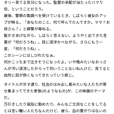
タリー見てる気分になった。監督の采配が当たったハマり
役、ということだろう。
最後、警察の取調べを受けているとき、しばらく彼女のアッ
プが映る。「あなたのこと、何て呼んでたんですか。ママ？お
母さん？」と婦警が尋ねる。
髪かきあげながら、しばらく答えない。ようやく出てきた言
葉が「何だろうね」。目に涙浮かべながら、さらにもう一
度、「何だろうね」。
このシーンにはしびれたなぁ。
何かこっちまで泣きそうになったよ。いや俺みたいなおっさ
んが汚い涙流したからって何いうことないねんけど、見てると
自然に目が熱くなってきたっていう感じ。
タイトルが示す通り、社会のはみ出し者みたいな人たちが寄
せ集まってできた家族(のようなもの)が、この映画のテーマ
だ。
万引きしたり風俗に勤めたり、みんなご立派なことをしてる
とは言い難い人たちなんだけど、彼ら、血の繋がりはないの