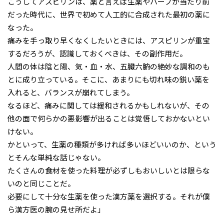
こうしてアスピリンは、薬と言えば生薬やハーブが当たり前
だった時代に、世界で初めて人工的に合成された最初の薬に
なった。
痛みを手っ取り早くなくしたいときには、アスピリンが重宝
するだろうが、認識しておくべきは、その副作用だ。
人間の体は陰と陽、気・血・水、五臓六腑の絶妙な調和のも
とに成り立っている。そこに、あまりにも切れ味の鋭い薬を
入れると、バランスが崩れてしまう。
なるほど、痛みに関しては緩和されるかもしれないが、その
他の面で何らかの悪影響が出ることは覚悟しておかないとい
けない。
かといって、生薬の種類が多ければ多いほどいいのか、という
とそんな単純な話じゃない。
たくさんの食材を使った料理が必ずしもおいしいとは限らな
いのと同じことだ。
必要にして十分な生薬を使った漢方薬を選択する。それが僕
ら漢方医の腕の見せ所だよ」