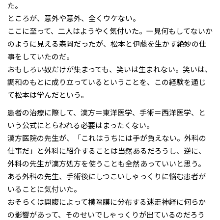
た。
ところが、意外や意外、全くウケない。
ここに至って、二人はようやく気付いた。一見何もしてないか
のように見える森岡だったが、松本と伊藤を生かす絶妙の仕
事をしていたのだ。
おもしろい奴だけが集まっても、笑いは生まれない。笑いは、
調和のもとに成り立っているということを、この経験を通じ
て松本は学んだという。
患者の治療に際して、漢方＝東洋医学、手術＝西洋医学、と
いう公式にとらわれる必要はまったくない。
漢方医院の先生が、「これはうちには手が負えない。外科の
仕事だ」と外科に紹介することは当然あるだろうし、逆に、
外科の先生が漢方処方を使うことも全然あっていいと思う。
ある外科の先生、手術後にしつこいしゃっくりに悩む患者が
いることに気付いた。
おそらくは開腹によって横隔膜に分布する迷走神経に何らか
の影響があって、そのせいでしゃっくりが出ているのだろう