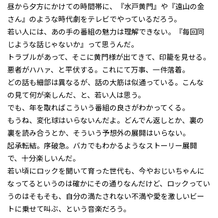
昼から夕方にかけての時間帯に、『水戸黄門』や『遠山の金
さん』のような時代劇をテレビでやっているだろう。
若い人には、あの手の番組の魅力は理解できない。『毎回同
じような話じゃないか』って思うんだ。
トラブルがあって、そこに黄門様が出てきて、印籠を見せる。
悪者がハハァ、と平伏する。これにて万事、一件落着。
どの話も細部は異なるが、話の大筋は似通っている。こんな
の見て何が楽しんだ、と、若い人は思う。
でも、年を取ればこういう番組の良さがわかってくる。
もうね、変化球はいらないんだよ。どんでん返しとか、裏の
裏を読み合うとか、そういう予想外の展開はいらない。
起承転結。序破急。バカでもわかるようなストーリー展開
で、十分楽しいんだ。
若い頃にロックを聞いて育った世代も、今やおじいちゃんに
なってるというのは確かにその通りなんだけど、ロックってい
うのはそもそも、自分の満たされない不満や愛を激しいビー
トに乗せて叫ぶ、という音楽だろう。