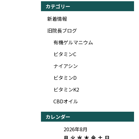
カテゴリー
新着情報
旧院長ブログ
有機ゲルマニウム
ビタミンC
ナイアシン
ビタミンD
ビタミンK2
CBDオイル
カレンダー
2026年8月
月
火
水
木
金
土
日