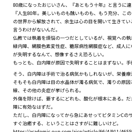
80歳になったおじいさん、『あともう十年』と言うに
『人生80年。美しいものも醜いものも、もう充分、こ
の世界から解放されて、余生は心の目を開いて生きてい
言うわけがないんだ。
仏教では執着を煩悩の一つだとしているが、視覚への執
緑内障、網膜色素変性症、糖尿病性網膜症など、成人に
が失明するなんて、想像するさえ恐ろしい。
もっとも、白内障が原因で失明することはまずない。手
そう、白内障は手術で治る病気かもしれないが、栄養療
そもそも白内障は目の水晶体が濁る病気で、濁りの原因
線、その他の炎症が挙げられる。
外傷を除けば、要するにどれも、酸化が根本にある。だ
障に有効なはずだ。
ただし、白内障になってから急にあせってビタミンCの
すぐ治癒する、ということはさすがに難しいけど。
https://academic.oup.com/ajcn/article/66/4/911/465