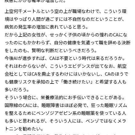
疾患にかかる確率が増加した。
上空何千メートルという空の上が職場なわけで、こういう環
境はやっぱり人間が過ごすには不自然なのだということが、
病気の発生率の増加に表れていると思う。
だから上記の女性が、せっかく子供の頃からの憧れのCAにな
ったのにもかかわらず、自分の健康を気遣って職を辞める決断
をしたのも、賢明な判断だというべきだろう。
今後AIが進歩すれば、CAは不要という時代は来るだろうか。
それはわからないが、こういうエビデンスが出てなお、航空
会社としてはCAを廃止するわけにはいかないし、CAのほうで
も健康リスクを承知の上で「働き続けたい」と希望する人も
多いだろう。
そういう場合に、栄養療法的にお手伝いできることがある。
国際線のCAには、睡眠障害はほぼ必発で、狂った睡眠リズム
を整えるためにベンゾジアゼピン系の睡眠薬を使っている人
も多いと思われるが、そういう人には、ベンゾではなくメラ
トニンを勧めたい。