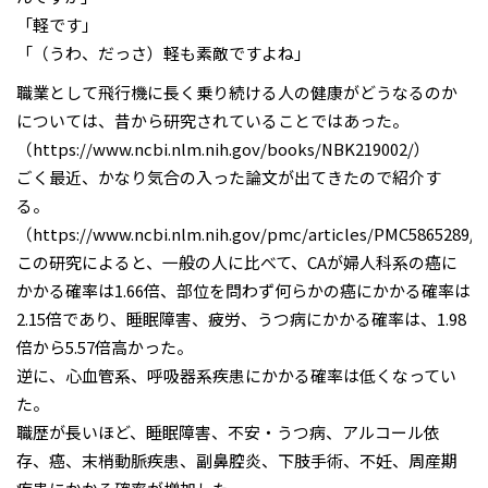
「軽です」
「（うわ、だっさ）軽も素敵ですよね」
職業として飛行機に長く乗り続ける人の健康がどうなるのか
については、昔から研究されていることではあった。
（https://www.ncbi.nlm.nih.gov/books/NBK219002/）
ごく最近、かなり気合の入った論文が出てきたので紹介す
る。
（https://www.ncbi.nlm.nih.gov/pmc/articles/PMC5865289/
この研究によると、一般の人に比べて、CAが婦人科系の癌に
かかる確率は1.66倍、部位を問わず何らかの癌にかかる確率は
2.15倍であり、睡眠障害、疲労、うつ病にかかる確率は、1.98
倍から5.57倍高かった。
逆に、心血管系、呼吸器系疾患にかかる確率は低くなってい
た。
職歴が長いほど、睡眠障害、不安・うつ病、アルコール依
存、癌、末梢動脈疾患、副鼻腔炎、下肢手術、不妊、周産期