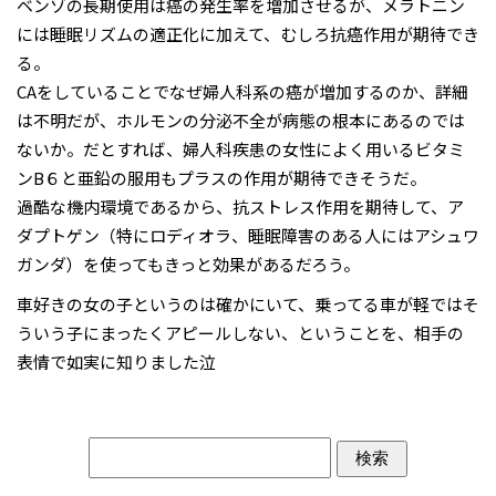
ベンゾの長期使用は癌の発生率を増加させるが、メラトニン
には睡眠リズムの適正化に加えて、むしろ抗癌作用が期待でき
る。
CAをしていることでなぜ婦人科系の癌が増加するのか、詳細
は不明だが、ホルモンの分泌不全が病態の根本にあるのでは
ないか。だとすれば、婦人科疾患の女性によく用いるビタミ
ンB６と亜鉛の服用もプラスの作用が期待できそうだ。
過酷な機内環境であるから、抗ストレス作用を期待して、ア
ダプトゲン（特にロディオラ、睡眠障害のある人にはアシュワ
ガンダ）を使ってもきっと効果があるだろう。
車好きの女の子というのは確かにいて、乗ってる車が軽ではそ
ういう子にまったくアピールしない、ということを、相手の
表情で如実に知りました泣