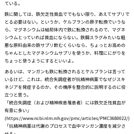
ている。
鉄に関しては、鉄欠乏性貧血ででもない限り、あえてサプリで
とる必要はない。というか、ケルブランの原子転換でいうな
ら、マグネシウムは結局体内で鉄に転換されるので、マグネ
シウムとっていれば貧血にならない。鉄鋼スラグみたいな粗
悪な原料由来の鉄サプリ飲むくらいなら、ちょっとお高めの
ちゃんとしたマグネシウムサプリを使うか、料理ににがりを
ちょっと使うようにするといいよ。
あるいは、マンガンも鉄に転換されるとケルブランは言って
いるけど、これは、統合失調症者が抗精神病薬でなぜジスキ
ネジアを発症するのか、その機序を整合的に説明するのに役
立つと思う。
「統合失調症（および精神疾患罹患者）には鉄欠乏性貧血が
有意に多い」
(https://www.ncbi.nlm.nih.gov/pmc/articles/PMC3680022/)
「抗精神病薬は代謝のプロセスで血中マンガン濃度を減少さ
せる」