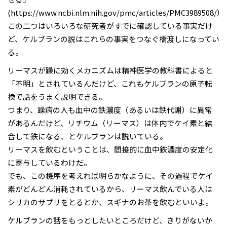
(https://www.ncbi.nlm.nih.gov/pmc/articles/PMC3989508/）
この二つはいろいろな研究者がすでに確認している事実だけ
ど、ケルブランの説はこれらの事実をつなぐ橋渡しになってい
る。
リーマスが躁に効くメカニズムは精神医学の教科書によると
「不明」とされているんだけど、これもケルブランの原子転
換で話をうまく説明できる。
つまり、躁病の人も血中の鉄濃度（あるいは鉄代謝）に異常
があるんだけど、リチウム（リーマス）は体内でケイ素と結
合して鉄になる、とケルブランは説いている。
リーマスを飲むということは、間接的に血中鉄濃度の安定化
に寄与しているわけだ。
でも、この機序を考えれば明らかなように、その過程でケイ
素がどんどん消耗されているから、リーマス飲んでいる人は
シリカのサプリをとるとか、スギナのお茶を飲むといいよ。
ケルブランの話をもっとしたいところだけど、きりがないか