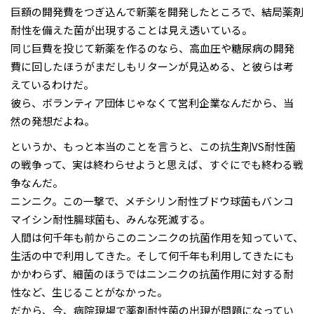
巨額の開発費をつぎ込んで新薬を開発したところで、結局薬剤
耐性を備えた菌が出現することは見え透いている。
同じ巨費を投じて新薬を作るのなら、高血圧や糖尿病の開発
費に回したほうがまだしもリターンが見込める、と彼らは考
えているわけだ。
彼ら、ボランティア団体じゃなくて営利企業なんだから、当
然の発想だよね。
というか、もっと本当のことを言うと、この抗生剤VS耐性菌
の戦争って、実は終わらせようと思えば、すぐにでも終わる戦
争なんだ。
ニンニク。この一撃で、メチシリン耐性ブドウ球菌もバンコ
マイシン耐性腸球菌も、みんな死滅する。
人間は何千年も前からこのニンニクの抗菌作用を知っていて、
生活の中で利用してきた。そして何千年も利用してきたにも
かかわらず、細菌のほうではニンニクの抗菌作用に対する耐
性など、生じることがなかった。
だから、今、病院現場で薬剤耐性菌の出現が問題になってい