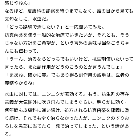
感じやねん」
なるほど、皮膚科の診察を待つまでもなく、誰の目から見ても
文句なしに、水虫だ。
「どっち路線で治したい？」と一応聞いてみた。
抗真菌薬を使う一般的な治療でいきたいか、それとも、そう
じゃない方針をご希望か、という言外の意味は当然ごうちゃ
んにも伝わって、
「うーん、治るならどっちでもいいけど、抗生剤使いたいって
言ったら、また副作用がどうのこうのとか言うんでしょ」
「まあね、確かに笑。でもあり得る副作用の説明は、医者の
義務やからね」
水虫に対しては、ニンニクが著効する。もう、抗生剤の存在
意義が大気圏外に吹き飛んでしまうぐらい、明らかに効く。
何年間も皮膚科に通い続け、処方される抗真菌薬を律義に塗
り続け、それでも全く治らなかった人が、ニンニクのすりお
ろしを患部に当てたら一発で治ってしまった、という話があ
る。