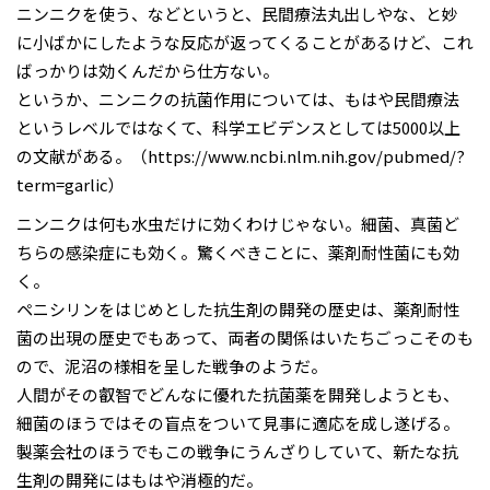
ニンニクを使う、などというと、民間療法丸出しやな、と妙
に小ばかにしたような反応が返ってくることがあるけど、これ
ばっかりは効くんだから仕方ない。
というか、ニンニクの抗菌作用については、もはや民間療法
というレベルではなくて、科学エビデンスとしては5000以上
の文献がある。（https://www.ncbi.nlm.nih.gov/pubmed/?
term=garlic）
ニンニクは何も水虫だけに効くわけじゃない。細菌、真菌ど
ちらの感染症にも効く。驚くべきことに、薬剤耐性菌にも効
く。
ペニシリンをはじめとした抗生剤の開発の歴史は、薬剤耐性
菌の出現の歴史でもあって、両者の関係はいたちごっこそのも
ので、泥沼の様相を呈した戦争のようだ。
人間がその叡智でどんなに優れた抗菌薬を開発しようとも、
細菌のほうではその盲点をついて見事に適応を成し遂げる。
製薬会社のほうでもこの戦争にうんざりしていて、新たな抗
生剤の開発にはもはや消極的だ。