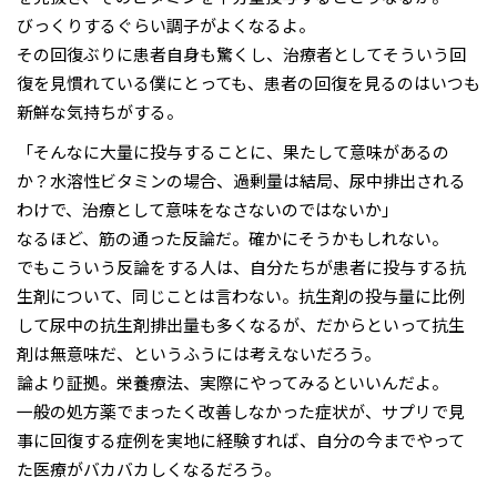
びっくりするぐらい調子がよくなるよ。
その回復ぶりに患者自身も驚くし、治療者としてそういう回
復を見慣れている僕にとっても、患者の回復を見るのはいつも
新鮮な気持ちがする。
「そんなに大量に投与することに、果たして意味があるの
か？水溶性ビタミンの場合、過剰量は結局、尿中排出される
わけで、治療として意味をなさないのではないか」
なるほど、筋の通った反論だ。確かにそうかもしれない。
でもこういう反論をする人は、自分たちが患者に投与する抗
生剤について、同じことは言わない。抗生剤の投与量に比例
して尿中の抗生剤排出量も多くなるが、だからといって抗生
剤は無意味だ、というふうには考えないだろう。
論より証拠。栄養療法、実際にやってみるといいんだよ。
一般の処方薬でまったく改善しなかった症状が、サプリで見
事に回復する症例を実地に経験すれば、自分の今までやって
た医療がバカバカしくなるだろう。