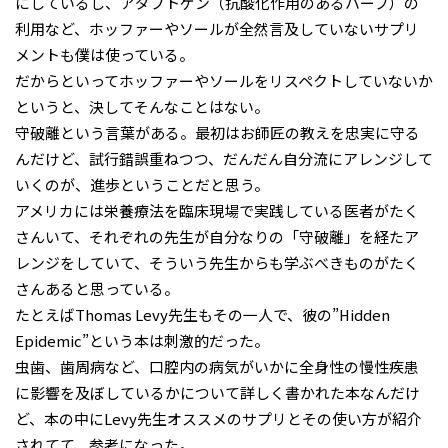
にしているし、アダプトゲン（抗酸化作用のあるハーブ）の
利用など、ホッファーやソールが全然言及していないサプリ
メントも僕は使っている。
だからといってホッファーやソールをリスペクトしていないか
というと、決してそんなことはない。
守破離という言葉がある。最初はお師匠の教えを忠実に守る
んだけど、試行錯誤重ねつつ、だんだん自分流にアレンジして
いくのが、進歩ということだと思う。
アメリカには栄養療法を臨床現場で実践している医者がたく
さんいて、それぞれの先生が自分なりの「守破離」を経たア
レンジをしていて、そういう先生からも学ぶべきものがたく
さんあると思っている。
たとえばThomas Levy先生もその一人で、彼の”Hidden
Epidemic”という本は刺激的だった。
虫歯、歯周病など、口腔内の病気がいかに全身性の慢性疾患
に影響を及ぼしているかについて詳しく書かれた本なんだけ
ど、本の中にLevy先生オススメのサプリとその使い方が紹介
されてて、参考になった。