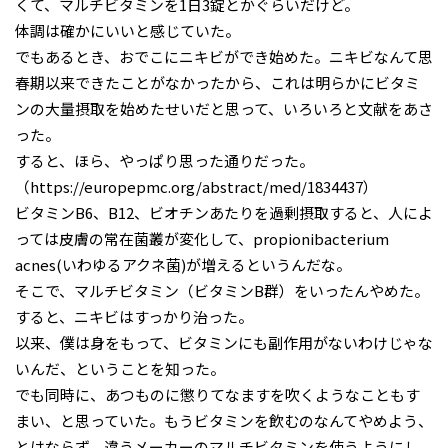
くて、マルチビタミンを1日3錠とかぐらいだけど。
体調は確かにいいと感じていた。
でもあるとき、おでこにニキビができ始めた。ニキビなんて思
春期以来できたことがなかったから、これは明らかにビタミ
ンの大量摂取を始めたせいだと思って、いろいろと文献をあさ
った。
すると、ほら、やっぱり思った通りだった。
（https://europepmc.org/abstract/med/1834437）
ビタミンB6、B12、ビオチンあたりを過剰摂取すると、人によ
っては皮膚の常在菌叢が変化して、propionibacterium
acnes(いわゆるアクネ菌)が増えるというんだな。
そこで、マルチビタミン（ビタミンB群）をいったんやめた。
すると、ニキビはすっかり治った。
以来、僕は身をもって、ビタミンにも副作用がないわけじゃな
いんだ、ということを知った。
でも同時に、あつものに懲りてなますを吹くようなこともす
まい、と思っていた。もうビタミンを飲むのなんてやめよう、
とはならず、違うメーカーのマルチビタミンを使うようにし