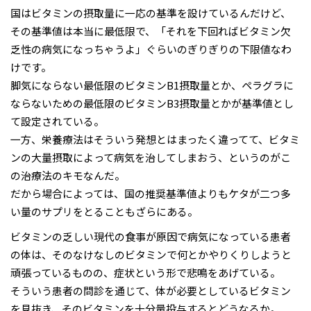
国はビタミンの摂取量に一応の基準を設けているんだけど、
その基準値は本当に最低限で、「それを下回ればビタミン欠
乏性の病気になっちゃうよ」ぐらいのぎりぎりの下限値なわ
けです。
脚気にならない最低限のビタミンB1摂取量とか、ペラグラに
ならないための最低限のビタミンB3摂取量とかが基準値とし
て設定されている。
一方、栄養療法はそういう発想とはまったく違ってて、ビタミ
ンの大量摂取によって病気を治してしまおう、というのがこ
の治療法のキモなんだ。
だから場合によっては、国の推奨基準値よりもケタが二つ多
い量のサプリをとることもざらにある。
ビタミンの乏しい現代の食事が原因で病気になっている患者
の体は、そのなけなしのビタミンで何とかやりくりしようと
頑張っているものの、症状という形で悲鳴をあげている。
そういう患者の問診を通じて、体が必要としているビタミン
を見抜き、そのビタミンを十分量投与するとどうなるか。