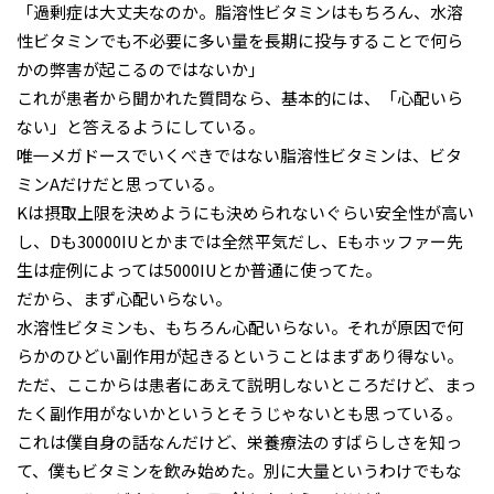
「過剰症は大丈夫なのか。脂溶性ビタミンはもちろん、水溶
性ビタミンでも不必要に多い量を長期に投与することで何ら
かの弊害が起こるのではないか」
これが患者から聞かれた質問なら、基本的には、「心配いら
ない」と答えるようにしている。
唯一メガドースでいくべきではない脂溶性ビタミンは、ビタ
ミンAだけだと思っている。
Kは摂取上限を決めようにも決められないぐらい安全性が高い
し、Dも30000IUとかまでは全然平気だし、Eもホッファー先
生は症例によっては5000IUとか普通に使ってた。
だから、まず心配いらない。
水溶性ビタミンも、もちろん心配いらない。それが原因で何
らかのひどい副作用が起きるということはまずあり得ない。
ただ、ここからは患者にあえて説明しないところだけど、まっ
たく副作用がないかというとそうじゃないとも思っている。
これは僕自身の話なんだけど、栄養療法のすばらしさを知っ
て、僕もビタミンを飲み始めた。別に大量というわけでもな