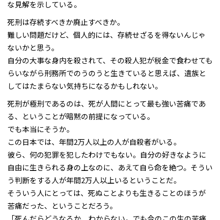
な見解を示している。
死刑は存続すべきか廃止すべきか。
難しい問題だけど、個人的には、存続せざるを得ないんじゃ
ないかと思う。
自分の大事な身内を殺されて、その殺人犯が税金で食わせても
らいながら刑務所でのうのうと生きていると思えば、遺族と
してはたまらない気持ちになるかもしれない。
死刑が極刑であるのは、死が人間にとって最も強い苦痛であ
る、ということが暗黙の前提になっている。
でも本当にそうか。
この日本では、年間2万人以上の人が自殺者がいる。
彼ら、何の犯罪を犯したわけでもない。自分の好きなように
自由に生きられる身の上なのに、あえて自ら命を絶つ。そうい
う判断をする人が年間2万人以上いるということだ。
そういう人にとっては、死ぬことよりも生きることのほうが
苦痛だった、ということだろう。
「死んだらどうなるか、わからない。でも今のこの生の苦痛