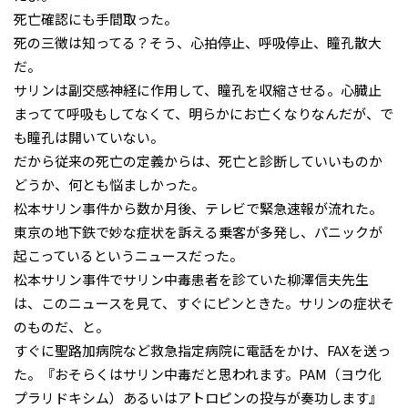
死亡確認にも手間取った。
死の三徴は知ってる？そう、心拍停止、呼吸停止、瞳孔散大
だ。
サリンは副交感神経に作用して、瞳孔を収縮させる。心臓止
まってて呼吸もしてなくて、明らかにお亡くなりなんだが、で
も瞳孔は開いていない。
だから従来の死亡の定義からは、死亡と診断していいものか
どうか、何とも悩ましかった。
松本サリン事件から数か月後、テレビで緊急速報が流れた。
東京の地下鉄で妙な症状を訴える乗客が多発し、パニックが
起こっているというニュースだった。
松本サリン事件でサリン中毒患者を診ていた柳澤信夫先生
は、このニュースを見て、すぐにピンときた。サリンの症状そ
のものだ、と。
すぐに聖路加病院など救急指定病院に電話をかけ、FAXを送っ
た。『おそらくはサリン中毒だと思われます。PAM（ヨウ化
プラリドキシム）あるいはアトロピンの投与が奏功します』