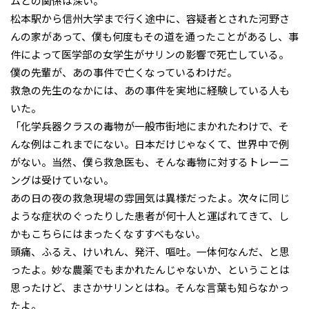
ムとの関係は深い。
松本駅から信州大学まで行く途中に、容疑者とされた河野さ
んの家があって、僕も何度もその道を通ったことがあるし、事
件によって医学部の女学生がサリンの影響で死亡している。
僕の先輩が、あの事件で亡くなっているわけだ。
救急の先生のなかには、あの事件を実地に経験している人も
いた。
「化学兵器クラスの毒物が一般市街地にまかれたわけで、そ
んな例はこれまでにない。日本だけじゃなくて、世界中で例
がない。当然、僕ら救急医も、そんな毒物に対するトレーニ
ングは受けていない。
あの日の夜の救急現場の雰囲気は異様だったよ。次々に同じ
ような症状のぐったりした患者が何十人と運ばれてきて、し
かもこちらにはまったくなすすべもない。
頭痛、ふるえ、けいれん、発汗、嘔吐。一体何なんだ、と思
ったよ。妙な農薬でもまかれたんじゃないか、ということは
思ったけど、まさかサリンとはね。そんな言葉も知らなかっ
たよ。