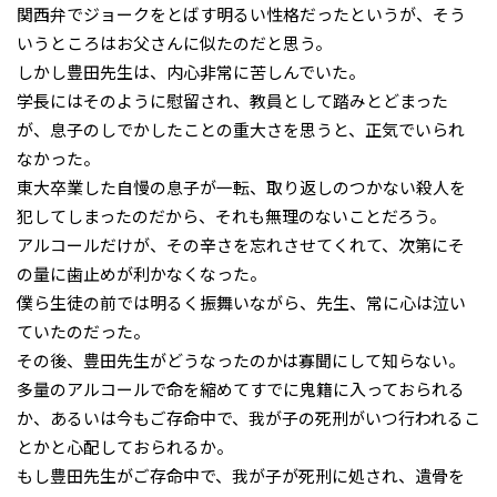
関西弁でジョークをとばす明るい性格だったというが、そう
いうところはお父さんに似たのだと思う。
しかし豊田先生は、内心非常に苦しんでいた。
学長にはそのように慰留され、教員として踏みとどまった
が、息子のしでかしたことの重大さを思うと、正気でいられ
なかった。
東大卒業した自慢の息子が一転、取り返しのつかない殺人を
犯してしまったのだから、それも無理のないことだろう。
アルコールだけが、その辛さを忘れさせてくれて、次第にそ
の量に歯止めが利かなくなった。
僕ら生徒の前では明るく振舞いながら、先生、常に心は泣い
ていたのだった。
その後、豊田先生がどうなったのかは寡聞にして知らない。
多量のアルコールで命を縮めてすでに鬼籍に入っておられる
か、あるいは今もご存命中で、我が子の死刑がいつ行われるこ
とかと心配しておられるか。
もし豊田先生がご存命中で、我が子が死刑に処され、遺骨を